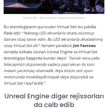
Virtual Set – Epic Games motorunun istifadəsi
Bu texnologiyanın qurucuları Virtual Seti bu şəkildə
ifadə edi
r: “Nəhəng LED ekranlarla əhatə olunmuş
dairəvi otaq təsvir edin. Bu LED ekranlarla əhatələnmiş
otaq Virtual Set-dir”
. Serialın yaradıcısı
Jon Favreau
serialda istifadə olunan Unreal Engine və Virtual Set
texnologiya haqqında bunları deyir:
“Serialı necə çəkə
biləcəyimizi düşünəndə sadəcə yaşıl ekran ilə süni
məkan yaratmaq istəmədik. Niyə bütün seti oyun
motorunda modelləşdirməyək deyə düşündük və
Virtual Set-i kəşf etdik.”
Unreal Engine digər rejissorları
da cəlb edib