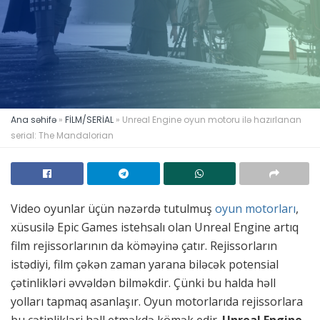
Ana səhifə
»
FİLM/SERİAL
»
Unreal Engine oyun motoru ilə hazırlanan
serial: The Mandalorian
Video oyunlar üçün nəzərdə tutulmuş
oyun motorları
,
xüsusilə Epic Games istehsalı olan Unreal Engine artıq
film rejissorlarının da köməyinə çatır. Rejissorların
istədiyi, film çəkən zaman yarana biləcək potensial
çətinlikləri əvvəldən bilməkdir. Çünki bu halda həll
yolları tapmaq asanlaşır. Oyun motorlarıda rejissorlara