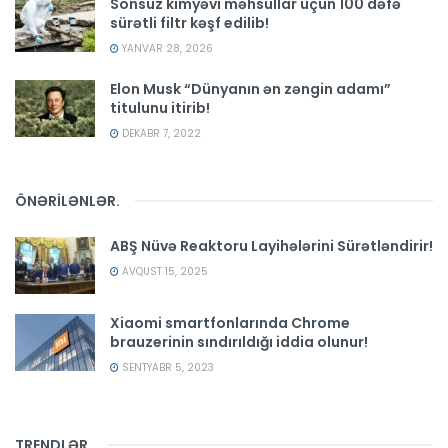
Sonsuz kimyəvi məhsullar üçün 100 dəfə
sürətli filtr kəşf edilib!
YANVAR 28, 2026
Elon Musk “Dünyanın ən zəngin adamı”
titulunu itirib!
DEKABR 7, 2022
ÖNƏRİLƏNLƏR
.
ABŞ Nüvə Reaktoru Layihələrini Sürətləndirir!
AVQUST 15, 2025
Xiaomi smartfonlarında Chrome
brauzerinin sındırıldığı iddia olunur!
SENTYABR 5, 2023
TRENDLƏR
.