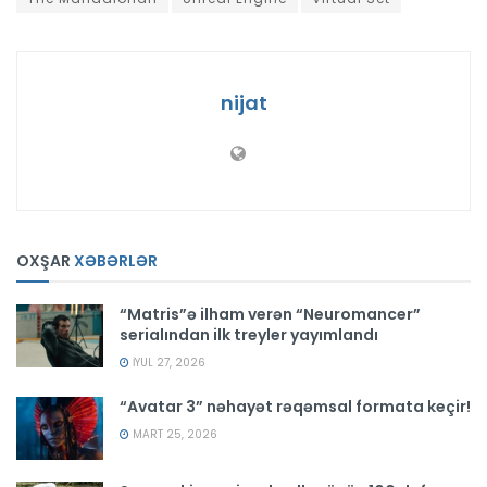
nijat
OXŞAR
XƏBƏRLƏR
“Matris”ə ilham verən “Neuromancer”
serialından ilk treyler yayımlandı
İYUL 27, 2026
“Avatar 3” nəhayət rəqəmsal formata keçir!
MART 25, 2026