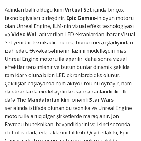
Adından bəlli olduğu kimi
Virtual Set
içində bir çox
texnologiyaları birləşdirir.
Epic Games
-in oyun motoru
olan Unreal Engine, ILM-nin vizual effekt texnologiyası
və
Video Wall
adı verilən LED ekranlardan ibarət Visual
Set yeni bir texnikadır. İndi isə bunun necə işlədiyindən
izah edək. Əvvəlcə səhnənin lazımı modelləşdirilməsi
Unreal Engine motoru ilə aparılır, daha sonra vizual
effektlər tənzimlənir və bütün bunlar dinamik şəkildə
tam idarə oluna bilən LED ekranlarda əks olunur.
Çəkilişlər başlayanda həm aktyor rolunu oynayır, həm
də ekranlarda modelləşdirilən səhnə canlandırılır. İlk
dəfə
The Mandalorian
kimi önəmli
Star Wars
serialında istifadə olunan bu texnika və Unreal Engine
motoru ilə artıq digər şirkətlərdə maraqlanır. Jon
Favreau bu teknikanı bəyəndiklərini və ikinci sezonda
da bol istifadə edəcəklərini bildirib. Qeyd edək ki, Epic
Games şirkəti öz oyun motorunu pulsuz şəkildə