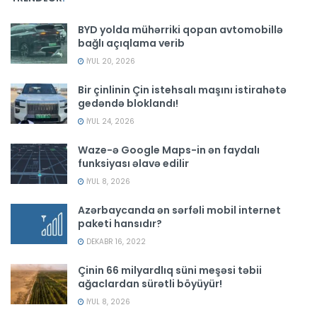
BYD yolda mühərriki qopan avtomobillə
bağlı açıqlama verib
İYUL 20, 2026
Bir çinlinin Çin istehsalı maşını istirahətə
gedəndə bloklandı!
İYUL 24, 2026
Waze-ə Google Maps-in ən faydalı
funksiyası əlavə edilir
İYUL 8, 2026
Azərbaycanda ən sərfəli mobil internet
paketi hansıdır?
DEKABR 16, 2022
Çinin 66 milyardlıq süni meşəsi təbii
ağaclardan sürətli böyüyür!
İYUL 8, 2026