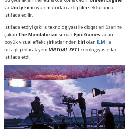
bu çətinlikləri həll etməkdə kömək edir.
Unreal Engine
və
Unity
kimi oyun motorları artıq film sektorunda
istifadə edilir.
İstifadə etdiyi çəkiliş texnologiyası ilə diqqətləri üzərinə
çəkən
The Mandalorian
serialı,
Epic Games
və ən
böyük vizual effekt şirkətlərindən biri olan
ILM
ilə
ortaqlıq edərək yeni
VİRTUAL SET
texnologiyasından
istifadə etdi.