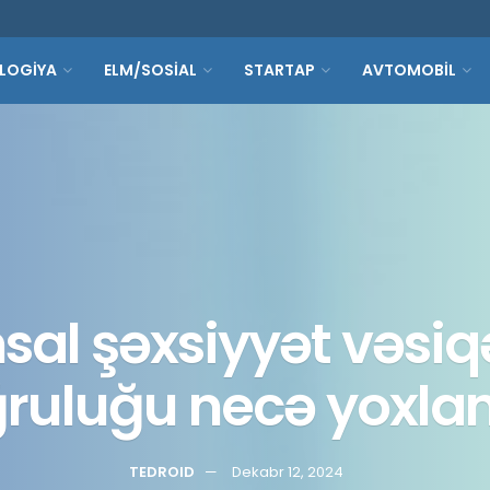
LOGİYA
ELM/SOSİAL
STARTAP
AVTOMOBİL
al şəxsiyyət vəsiqə
ruluğu necə yoxlanı
TEDROID
Dekabr 12, 2024