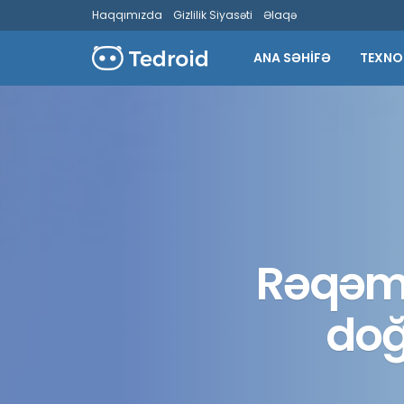
Haqqımızda
Gizlilik Siyasəti
Əlaqə
ANA SƏHİFƏ
TEXNO
Rəqəms
doğ