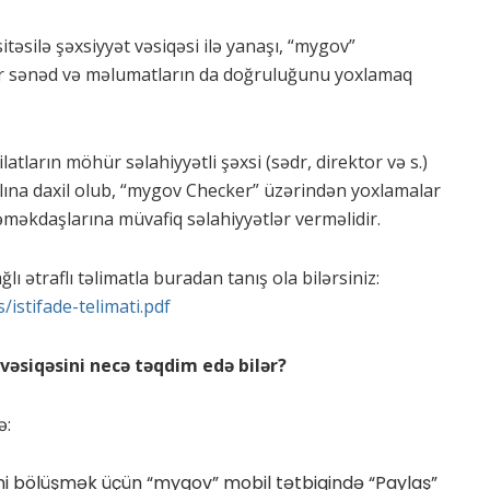
təsilə şəxsiyyət vəsiqəsi ilə yanaşı, “mygov”
ər sənəd və məlumatların da doğruluğunu yoxlamaq
tların möhür səlahiyyətli şəxsi (sədr, direktor və s.)
lına daxil olub, “mygov Checker” üzərindən yoxlamalar
 əməkdaşlarına müvafiq səlahiyyətlər verməlidir.
ı ətraflı təlimatla buradan tanış ola bilərsiniz:
s/istifade-telimati.pdf
vəsiqəsini necə təqdim edə bilər?
ə:
ni bölüşmək üçün “mygov” mobil tətbiqində “Paylaş”