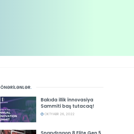
ÖNƏRİLƏNLƏR
.
Bakıda illik İnnovasiya
Sammiti baş tutacaq!
OKTYABR 26, 2022
Snapdragon 8 Elite Gen 5