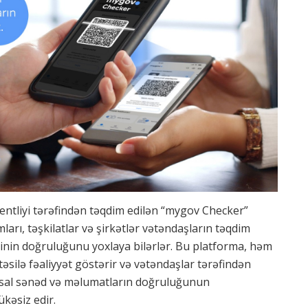
entliyi tərəfindən təqdim edilən “mygov Checker”
ları, təşkilatlar və şirkətlər vətəndaşların təqdim
rinin doğruluğunu yoxlaya bilərlər. Bu platforma, həm
əsilə fəaliyyət göstərir və vətəndaşlar tərəfindən
al sənəd və məlumatların doğruluğunun
ükəsiz edir.