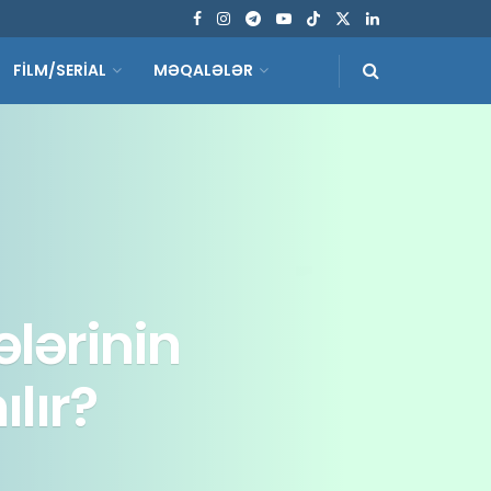
FİLM/SERİAL
MƏQALƏLƏR
lərinin
lır?