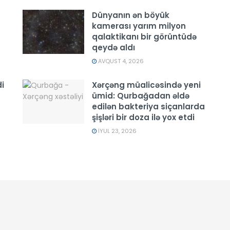
Dünyanın ən böyük
kamerası yarım milyon
qalaktikanı bir görüntüdə
qeydə aldı
AVQUST 4, 2026
i
Xərçəng müalicəsində yeni
ümid: Qurbağadan əldə
edilən bakteriya siçanlarda
şişləri bir doza ilə yox etdi
İYUL 23, 2026