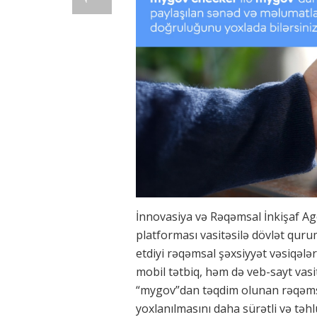
İnnovasiya və Rəqəmsal İnkişaf Ag
platforması vasitəsilə dövlət qurum
etdiyi rəqəmsal şəxsiyyət vəsiqələ
mobil tətbiq, həm də veb-sayt vasit
“mygov”dan təqdim olunan rəqəms
yoxlanılmasını daha sürətli və təhl