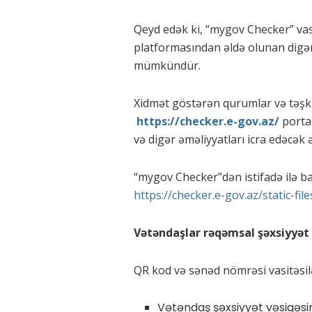
Qeyd edək ki, “mygov Checker” vasi
platformasından əldə olunan dig
mümkündür.
Xidmət göstərən qurumlar və təşkila
https://checker.e-gov.az/
porta
və digər əməliyyatları icra edəcək
“mygov Checker”dən istifadə ilə bağl
https://checker.e-gov.az/static-file
Vətəndaşlar rəqəmsal şəxsiyyət 
QR kod və sənəd nömrəsi vasitəsil
Vətəndaş şəxsiyyət vəsiqəsi