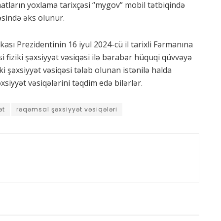
atların yoxlama tarixçəsi “mygov” mobil tətbiqində
sində əks olunur.
ası Prezidentinin 16 iyul 2024-cü il tarixli Fərmanına
i fiziki şəxsiyyət vəsiqəsi ilə bərabər hüquqi qüvvəyə
ki şəxsiyyət vəsiqəsi tələb olunan istənilə halda
iyyət vəsiqələrini təqdim edə bilərlər.
ət
rəqəmsal şəxsiyyət vəsiqələri