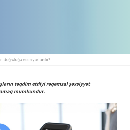
in doğruluğu necə yoxlanılır?
şların təqdim etdiyi rəqəmsal şəxsiyyət
xlamaq mümkündür.