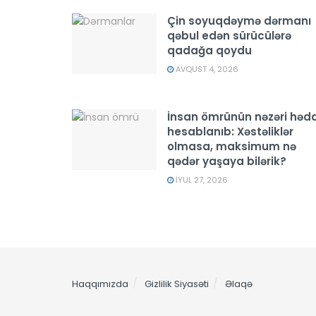
Çin soyuqdəymə dərmanı
qəbul edən sürücülərə
qadağa qoydu
AVQUST 4, 2026
İnsan ömrünün nəzəri hədd
hesablanıb: Xəstəliklər
olmasa, maksimum nə
qədər yaşaya bilərik?
İYUL 27, 2026
Haqqımızda
Gizlilik Siyasəti
Əlaqə