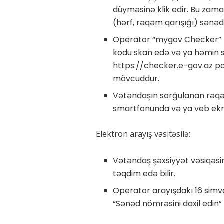
düyməsinə klik edir. Bu zam
(hərf, rəqəm qarışığı) sənəd
Operator “mygov Checker” t
kodu skan edə və ya həmin sə
https://checker.e-gov.az po
mövcuddur.
Vətəndaşın sorğulanan rəqə
smartfonunda və ya veb ekr
Elektron arayış vasitəsilə:
Vətəndaş şəxsiyyət vəsiqəsi
təqdim edə bilir.
Operator arayışdakı 16 simv
“Sənəd nömrəsini daxil edin” 