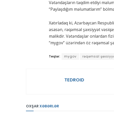
Vətəndaşların təqdim etdiyi məlum
“Paylaşdığım məlumatlarım” bölmə
Xatırladaq ki, Azərbaycan Respublik
əsasən, rəqəmsal şəxsiyyət vəsiqəs
malikdir. Vətəndaşlar onlardan fizi
“mygov” üzərindən öz rəqəmsal şəxs
Teqlər:
mygov
rəqəmsal şəxsiyy
TEDROID
OXŞAR
XƏBƏRLƏR