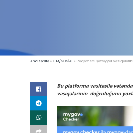
Ana səhifə
»
ELM/SOSİAL
»
Rəqəmsal şəxsiyyət vəsiqələrin
Bu platforma vasitəsilə vətənda
vəsiqələrinin doğruluğunu yo