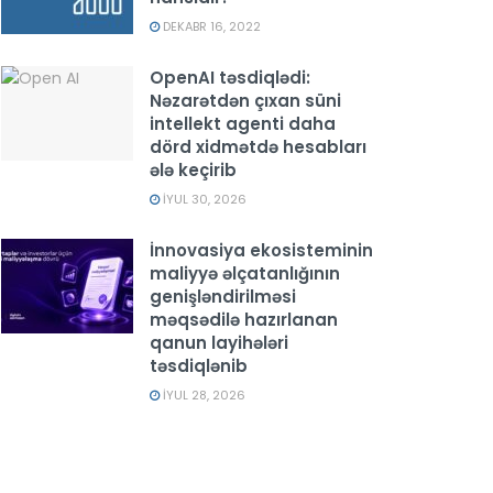
DEKABR 16, 2022
OpenAI təsdiqlədi:
Nəzarətdən çıxan süni
intellekt agenti daha
dörd xidmətdə hesabları
ələ keçirib
İYUL 30, 2026
İnnovasiya ekosisteminin
maliyyə əlçatanlığının
genişləndirilməsi
məqsədilə hazırlanan
qanun layihələri
təsdiqlənib
İYUL 28, 2026