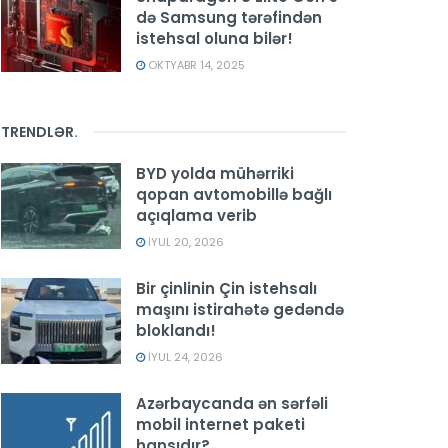
də Samsung tərəfindən
istehsal oluna bilər!
OKTYABR 14, 2025
TRENDLƏR
.
BYD yolda mühərriki
qopan avtomobillə bağlı
açıqlama verib
İYUL 20, 2026
Bir çinlinin Çin istehsalı
maşını istirahətə gedəndə
bloklandı!
İYUL 24, 2026
Azərbaycanda ən sərfəli
mobil internet paketi
hansıdır?