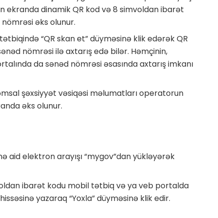
an ekranda dinamik QR kod və 8 simvoldan ibarət
 nömrəsi əks olunur.
ətbiqində “QR skan et” düyməsinə klik edərək QR
nəd nömrəsi ilə axtarış edə bilər. Həmçinin,
rtalında da sənəd nömrəsi əsasında axtarış imkanı
msal şəxsiyyət vəsiqəsi məlumatları operatorun
anda əks olunur.
nə aid elektron arayışı “mygov”dan yükləyərək
oldan ibarət kodu mobil tətbiq və ya veb portalda
hissəsinə yazaraq “Yoxla” düyməsinə klik edir.