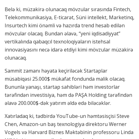
Belə ki, müzakirə olunacaq mövzular sırasında Fintech,
Telekommunikasiya, E-ticarət, Süni intellekt, Marketinq,
Insurtech kimi önəmli və hazırda trend hesab edilən
mövzular olacaq. Bundan əlavə, “yeni iqdisadiyyat”
vertikalında qabaqcıl texnoloqiyaların istehsal
innovasiyasını necə idarə etdiyi kimi mövzular müzakirə
olunacaq.
Sammit zamanı həyata keçiriləcək Startaplar
müsabiqəsi 25.000$ mükafat fondunda malik olacaq.
Bununla yanaşı, startap sahibləri həm investorlar
tərəfindən investisiya, həm də PAŞA Holding tərəfindən
əlavə 200.000$-dək yatırım əldə edə biləcəklər.
Xatırladaq ki, tədbirdə YouTube-un həmtəsisçisi Steve
Chen, Amazon-un baş texnologiya direktoru Werner
Vogels və Harvard Biznes Məktəbinin professoru Linda