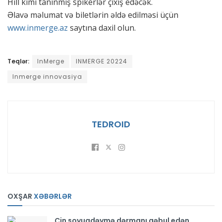
Hill kimi tanınmış spikerlər çıxış edəcək.
Əlavə məlumat və biletlərin əldə edilməsi üçün
www.inmerge.az
saytına daxil olun.
Teqlər:
InMerge
INMERGE 20224
Inmerge innovasiya
TEDROID
OXŞAR
XƏBƏRLƏR
Çin soyuqdəymə dərmanı qəbul edən