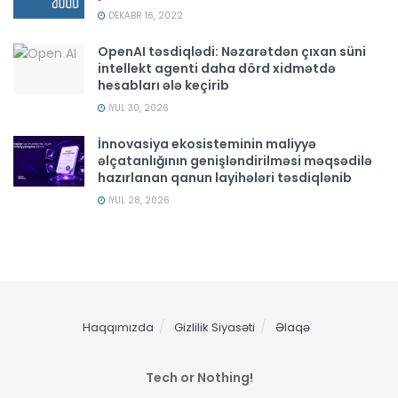
DEKABR 16, 2022
OpenAI təsdiqlədi: Nəzarətdən çıxan süni
intellekt agenti daha dörd xidmətdə
hesabları ələ keçirib
İYUL 30, 2026
İnnovasiya ekosisteminin maliyyə
əlçatanlığının genişləndirilməsi məqsədilə
hazırlanan qanun layihələri təsdiqlənib
İYUL 28, 2026
Haqqımızda
Gizlilik Siyasəti
Əlaqə
Tech or Nothing!