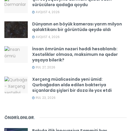
sürücülərə qadağa qoydu
AVQUST 4, 2026
Dünyanın ən böyük kamerası yarım milyon
qalaktikanı bir görüntüdə qeydə aldı
AVQUST 4, 2026
İnsan ömrünün nəzəri həddi hesablanıb:
Xəstəliklər olmasa, maksimum nə qədər
yaşaya bilərik?
İYUL 27, 2026
Xərçəng müalicəsində yeni ümid:
Qurbağadan əldə edilən bakteriya
siçanlarda şişləri bir doza ilə yox etdi
İYUL 23, 2026
ÖNƏRİLƏNLƏR
.
Bakıda illik İnnovasiya Sammiti baş