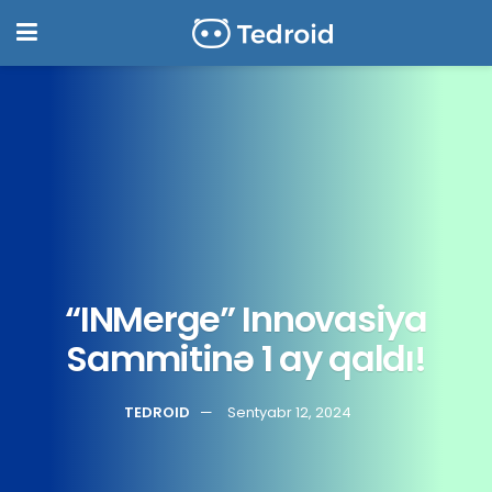
“INMerge” Innovasiya
Sammitinə 1 ay qaldı!
TEDROID
Sentyabr 12, 2024