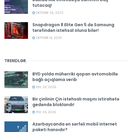
tutacaq!
OKTYABR 26, 2022
Snapdragon 8 Elite Gen 5 də Samsung
tərəfindən istehsal oluna bilər!
OKTYABR 14, 2025
TRENDLƏR
.
BYD yolda mühərriki qopan avtomobillə
bağlı açıqlama verib
İYUL 20, 2026
Bir çinlinin Çin istehsalı maşını istirahətə
gedəndə bloklandı!
İYUL 24, 2026
Azərbaycanda ən sərfəli mobil internet
paketi hansıdır?