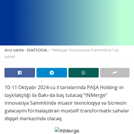
Ana səhifə
»
ELM/SOSİAL
»
“INMerge” Innovasiya Sammitinə 1 ay
qaldı!
10-11 Oktyabr 2024-cü il tarixlərində PAŞA Holding-in
təşkilatçılığı ilə Bakı-da baş tutacaq “INMerge”
Innovasiya Sammitində müasir texnoloqiya və biznesin
gələcəyini formalaşdıran müxtəlif transformativ sahələr
diqqət mərkəzində olacaq.