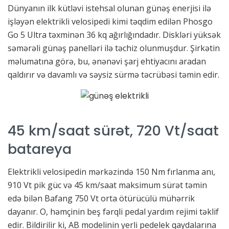
Dünyanın ilk kütləvi istehsal olunan günəş enerjisi ilə
işləyən elektrikli velosipedi kimi təqdim edilən Phosgo
Go 5 Ultra təxminən 36 kq ağırlığındadır. Diskləri yüksək
səmərəli günəş panelləri ilə təchiz olunmuşdur. Şirkətin
məlumatına görə, bu, ənənəvi şarj ehtiyacını aradan
qaldırır və davamlı və səysiz sürmə təcrübəsi təmin edir.
45 km/saat sürət, 720 Vt/saat
batareya
Elektrikli velosipedin mərkəzində 150 ​​Nm fırlanma anı,
910 Vt pik güc və 45 km/saat maksimum sürət təmin
edə bilən Bafang 750 Vt orta ötürücülü mühərrik
dayanır. O, həmçinin beş fərqli pedal yardım rejimi təklif
edir. Bildirilir ki, AB modelinin yerli pedelek qaydalarına