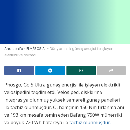
Ana səhifə
»
ELM/SOSİAL
»
Dünyanın ilk günəş enerjisi ilə işləyən
elektrikli velosipedi!
Phosgo, Go 5 Ultra günəş enerjisi ilə işləyən elektrikli
velosipedini təqdim etdi. Velosiped, disklərinə
inteqrasiya olunmuş yüksək səmərəli günəş panelləri
ilə təchiz olunmuşdur. O, həmçinin 150 Nm fırlanma anı
və 193 km məsafə təmin edən Bafang 750W mühərriki
və böyük 720 Wh batareya ilə
təchiz olunmuşdur.