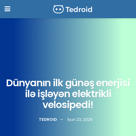
Dünyanın ilk günəş enerjisi
ilə işləyən elektrikli
velosipedi!
TEDROID
İyun 23, 2026