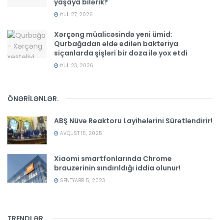
yaşaya bilərik?
İYUL 27, 2026
Xərçəng müalicəsində yeni ümid:
Qurbağadan əldə edilən bakteriya
siçanlarda şişləri bir doza ilə yox etdi
İYUL 23, 2026
ÖNƏRİLƏNLƏR
.
ABŞ Nüvə Reaktoru Layihələrini Sürətləndirir!
AVQUST 15, 2025
Xiaomi smartfonlarında Chrome
brauzerinin sındırıldığı iddia olunur!
SENTYABR 5, 2023
TRENDLƏR
.