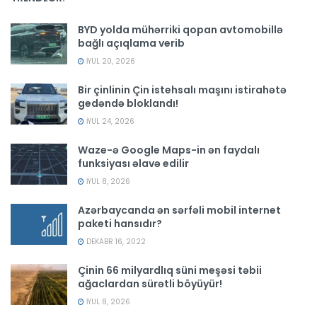
BYD yolda mühərriki qopan avtomobillə
bağlı açıqlama verib
İYUL 20, 2026
Bir çinlinin Çin istehsalı maşını istirahətə
gedəndə bloklandı!
İYUL 24, 2026
Waze-ə Google Maps-in ən faydalı
funksiyası əlavə edilir
İYUL 8, 2026
Azərbaycanda ən sərfəli mobil internet
paketi hansıdır?
DEKABR 16, 2022
Çinin 66 milyardlıq süni meşəsi təbii
ağaclardan sürətli böyüyür!
İYUL 8, 2026