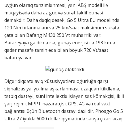
uyğun olaraq tənzimlənməsi, yəni ABŞ modeli ilə
müqayisədə daha az güc və sürət təklif etməsi
deməkdir. Daha dəqiq desək, Go 5 Ultra EU modelində
120 Nm fırlanma anı və 25 km/saat maksimum sürətə
çata bilən Bafang M430 250 Vt mühərriki var.
Batareyaya gəldikdə isə, günəş enerjisi ilə 193 km-ə
qədər məsafə təmin edə bilən böyük 720 Vt/saat
batareya var.
Digər diqqətəlayiq xüsusiyyətlərə oğurluğa qarşı
siqnalizasiya, yıxılma aşkarlanması, uzaqdan kilidləmə,
tətbiq dəstəyi, süni intellektlə işləyən səs köməkçisi, ikili
şarj rejimi, MPPT nəzarətçisi, GPS, 4G və real vaxt
bağlantısı üçün Bluetooth dəstəyi daxildir. Phosgo Go 5
Ultra 27 iyulda 6000 dollar qiymətində satışa çıxarılacaq.