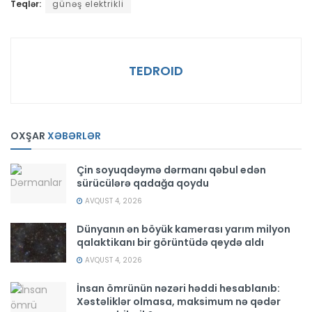
Teqlər:
günəş elektrikli
TEDROID
OXŞAR
XƏBƏRLƏR
Çin soyuqdəymə dərmanı qəbul edən
sürücülərə qadağa qoydu
AVQUST 4, 2026
Dünyanın ən böyük kamerası yarım milyon
qalaktikanı bir görüntüdə qeydə aldı
AVQUST 4, 2026
İnsan ömrünün nəzəri həddi hesablanıb:
Xəstəliklər olmasa, maksimum nə qədər