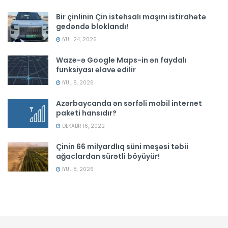
Bir çinlinin Çin istehsalı maşını istirahətə
gedəndə bloklandı!
İYUL 24, 2026
Waze-ə Google Maps-in ən faydalı
funksiyası əlavə edilir
İYUL 8, 2026
Azərbaycanda ən sərfəli mobil internet
paketi hansıdır?
DEKABR 16, 2022
Çinin 66 milyardlıq süni meşəsi təbii
ağaclardan sürətli böyüyür!
İYUL 8, 2026