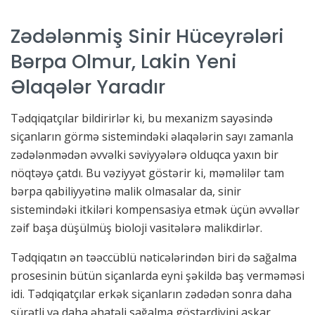
Zədələnmiş Sinir Hüceyrələri
Bərpa Olmur, Lakin Yeni
Əlaqələr Yaradır
Tədqiqatçılar bildirirlər ki, bu mexanizm sayəsində
siçanların görmə sistemindəki əlaqələrin sayı zamanla
zədələnmədən əvvəlki səviyyələrə olduqca yaxın bir
nöqtəyə çatdı. Bu vəziyyət göstərir ki, məməlilər tam
bərpa qabiliyyətinə malik olmasalar da, sinir
sistemindəki itkiləri kompensasiya etmək üçün əvvəllər
zəif başa düşülmüş bioloji vasitələrə malikdirlər.
Tədqiqatın ən təəccüblü nəticələrindən biri də sağalma
prosesinin bütün siçanlarda eyni şəkildə baş verməməsi
idi. Tədqiqatçılar erkək siçanların zədədən sonra daha
sürətli və daha əhatəli sağalma göstərdiyini aşkar