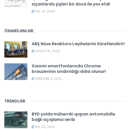
siçanlarda şişləri bir doza ilə yox etdi
İYUL 23, 2026
ÖNƏRİLƏNLƏR
.
ABŞ Nüvə Reaktoru Layihələrini Sürətləndirir!
AVQUST 15, 2025
Xiaomi smartfonlarında Chrome
brauzerinin sındırıldığı iddia olunur!
SENTYABR 5, 2023
TRENDLƏR
.
BYD yolda mühərriki qopan avtomobillə
bağlı açıqlama verib
İYUL 20, 2026