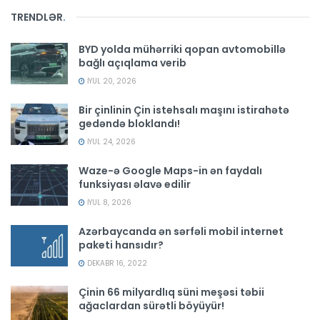
TRENDLƏR
.
BYD yolda mühərriki qopan avtomobillə
bağlı açıqlama verib
İYUL 20, 2026
Bir çinlinin Çin istehsalı maşını istirahətə
gedəndə bloklandı!
İYUL 24, 2026
Waze-ə Google Maps-in ən faydalı
funksiyası əlavə edilir
İYUL 8, 2026
Azərbaycanda ən sərfəli mobil internet
paketi hansıdır?
DEKABR 16, 2022
Çinin 66 milyardlıq süni meşəsi təbii
ağaclardan sürətli böyüyür!