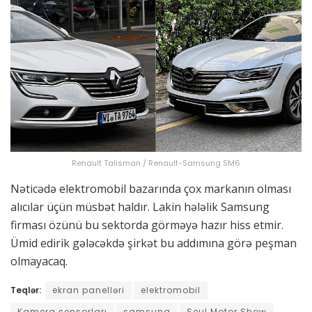
Renault Talisman / Renault-Samsung SM6
Nəticədə elektromobil bazarında çox markanın olması
alıcılar üçün müsbət haldır. Lakin hələlik Samsung
firması özünü bu sektorda görməyə hazır hiss etmir.
Ümid edirik gələcəkdə şirkət bu addımına görə peşman
olmayacaq.
Teqlər:
ekran panelləri
elektromobil
Kamera sensorları
samsung
Seul Motor Show