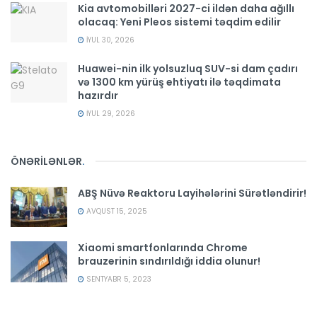
Kia avtomobilləri 2027-ci ildən daha ağıllı
olacaq: Yeni Pleos sistemi təqdim edilir
İYUL 30, 2026
Huawei-nin ilk yolsuzluq SUV-si dam çadırı
və 1300 km yürüş ehtiyatı ilə təqdimata
hazırdır
İYUL 29, 2026
ÖNƏRİLƏNLƏR
.
ABŞ Nüvə Reaktoru Layihələrini Sürətləndirir!
AVQUST 15, 2025
Xiaomi smartfonlarında Chrome
brauzerinin sındırıldığı iddia olunur!
SENTYABR 5, 2023