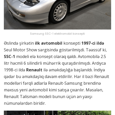
Samsung SSC-1 elektromobil konsepti
Əslində şirkətin
ilk avtomobil
konsepti
1997-ci ildə
Seul Motor Show sərgisində göstərilmişdi. Təəssüf ki,
SSC-1
modeli elə konsept olaraq qaldı. Avtomobilə 2.5
litr həcmli 6 silindirli mühərrik quraşdırılmışdı. Ardıyca
1998-ci ildə
Renault
ilə əməkdaşlığa başlanıldı. İndiyə
qədər bu əməkdaşlıq davam etdirilir. Hər il bəzi Renault
modelləri fərqli adlarla Renault-Samsung brendinə
məxsus yeni avtomobil kimi satışa çıxarılır. Məsələn,
Renault Talisman modeli bunun üçün ən yaxşı
nümunələrdən biridir.