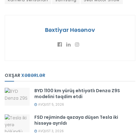
Bəxtiyar Həsənov
OXŞAR
XƏBƏRLƏR
BYD 1100 km yürüş ehtiyatlı Denza Z9S
modelini təqdim etdi
AVQUST 5, 2026
FSD rejimində qəzaya düşən Tesla iki
hissəyə ayrıldı
AVQUST 3, 2026