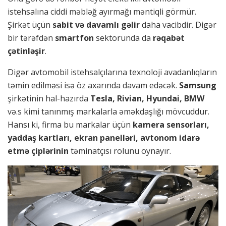
istehsalına ciddi məbləğ ayırmağı məntiqli görmür.
Şirkət üçün
sabit və davamlı gəlir
daha vacibdir. Digər
bir tərəfdən
smartfon
sektorunda da
rəqabət
çətinləşir
.
Digər avtomobil istehsalçılarına texnoloji avadanlıqların
təmin edilməsi isə öz axarında davam edəcək.
Samsung
şirkətinin hal-hazırda
Tesla, Rivian, Hyundai, BMW
və.s kimi tanınmış markalarla əməkdaşlığı mövcuddur.
Hansı ki, firma bu markalar üçün
kamera sensorları,
yaddaş kartları, ekran panelləri, avtonom idarə
etmə çiplərinin
təminatçısı rolunu oynayır.