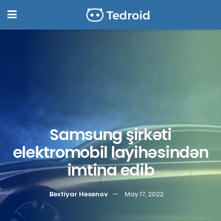
Samsung şirkəti
elektromobil layihəsindən
imtina edib
Bəxtiyar Həsənov
May 17, 2022