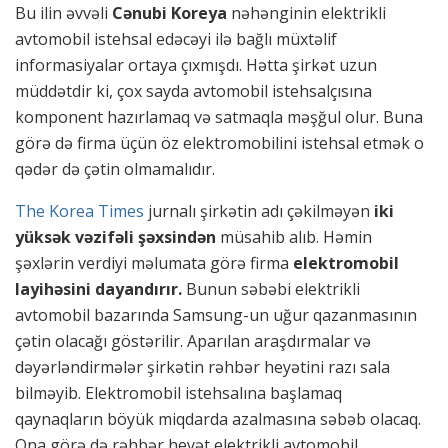
Bu ilin əvvəli
Cənubi Koreya
nəhənginin elektrikli
avtomobil istehsal edəcəyi ilə bağlı müxtəlif
informasiyalar ortaya çıxmışdı. Hətta şirkət uzun
müddətdir ki, çox sayda avtomobil istehsalçısına
komponent hazırlamaq və satmaqla məşğul olur. Buna
görə də firma üçün öz elektromobilini istehsal etmək o
qədər də çətin olmamalıdır.
The Korea Times
jurnalı şirkətin adı çəkilməyən
iki
yüksək vəzifəli şəxsindən
müsahib alıb. Həmin
şəxlərin verdiyi məlumata görə firma
elektromobil
layihəsini dayandırır.
Bunun səbəbi elektrikli
avtomobil bazarında Samsung-un uğur qazanmasının
çətin olacağı göstərilir. Aparılan araşdırmalar və
dəyərləndirmələr şirkətin rəhbər heyətini razı sala
bilməyib. Elektromobil istehsalına başlamaq
qaynaqların böyük miqdarda azalmasına səbəb olacaq.
Ona görə də rəhbər heyət elektrikli avtomobil