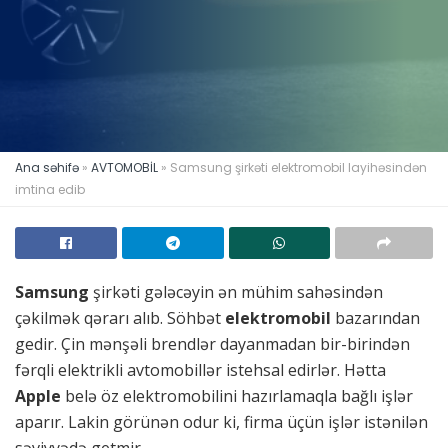
Ana səhifə
»
AVTOMOBİL
»
Samsung şirkəti elektromobil layihəsindən
imtina edib
Samsung
şirkəti gələcəyin ən mühim sahəsindən
çəkilmək qərarı alıb. Söhbət
elektromobil
bazarından
gedir. Çin mənşəli brendlər dayanmadan bir-birindən
fərqli elektrikli avtomobillər istehsal edirlər. Hətta
Apple
belə öz elektromobilini hazırlamaqla bağlı işlər
aparır. Lakin görünən odur ki, firma üçün işlər istənilən