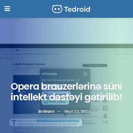
Opera brauzerlərinə süni
intellekt dəstəyi gətirilib!
Brilliant
Mart 23, 2023