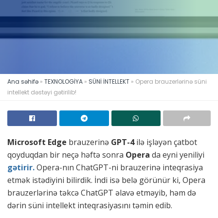
Ana səhifə
»
TEXNOLOGİYA
»
SÜNİ İNTELLEKT
»
Opera brauzerlərinə süni
intellekt dəstəyi gətirilib!
Microsoft Edge
brauzerinə
GPT-4
ilə işləyən çatbot
qoyduqdan bir neçə həftə sonra
Opera
da eyni yeniliyi
gətirir.
Opera-nın ChatGPT-ni brauzerinə inteqrasiya
etmək istədiyini bilirdik. İndi isə belə görünür ki, Opera
brauzerlərinə təkcə ChatGPT əlavə etməyib, həm də
dərin süni intellekt inteqrasiyasını təmin edib.