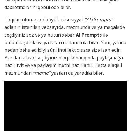
daxiletmələrini qəbul edə bilər.
Təqdim olunan ən böyük xüsusiyyət
“AI Prompts”
adlanır. İstənilən vebsaytda, məzmunda və ya məqalədə
seçdiyiniz söz və ya bütün xəbər
AI Prompts
ilə
ümumiləşdirilə və ya təfərrüatlandırıla bilər. Yəni, yazıda
nədən bəhs edildiyi süni intellekt qısaca sizə izah edir.
Bundan əlavə, seçdiyiniz məqalə haqqında paylaşmağa
hazır tvit və ya paylaşım mətni hazırlanır. Hətta əlaqəli
məzmundan
“meme”
yazıları da yaradıla bilər.