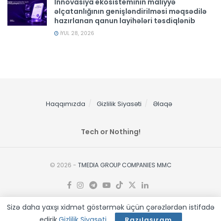
İnnovasiya ekosisteminin maliyyə
əlçatanlığının genişləndirilməsi məqsədilə
hazırlanan qanun layihələri təsdiqlənib
İYUL 28, 2026
Haqqımızda
Gizlilik Siyasəti
Əlaqə
Tech or Nothing!
© 2026 -
TMEDIA GROUP COMPANIES MMC
Sizə daha yaxşı xidmət göstərmək üçün çərəzlərdən istifadə
edirik.
Gizlilik Siyasəti
.
Razılaşıram