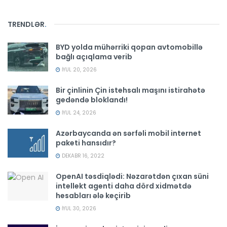
TRENDLƏR
.
BYD yolda mühərriki qopan avtomobillə
bağlı açıqlama verib
İYUL 20, 2026
Bir çinlinin Çin istehsalı maşını istirahətə
gedəndə bloklandı!
İYUL 24, 2026
Azərbaycanda ən sərfəli mobil internet
paketi hansıdır?
DEKABR 16, 2022
OpenAI təsdiqlədi: Nəzarətdən çıxan süni
intellekt agenti daha dörd xidmətdə
hesabları ələ keçirib
İYUL 30, 2026