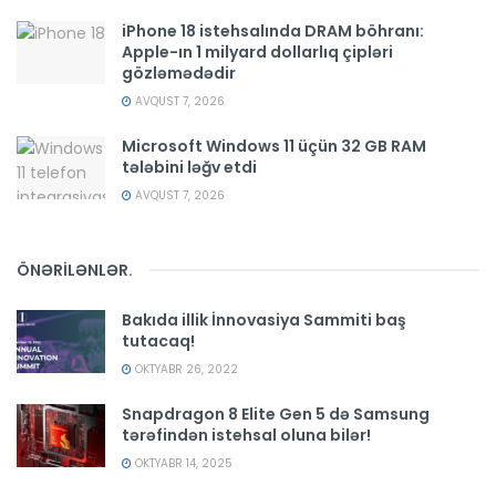
iPhone 18 istehsalında DRAM böhranı:
Apple-ın 1 milyard dollarlıq çipləri
gözləmədədir
AVQUST 7, 2026
Microsoft Windows 11 üçün 32 GB RAM
tələbini ləğv etdi
AVQUST 7, 2026
ÖNƏRİLƏNLƏR
.
Bakıda illik İnnovasiya Sammiti baş
tutacaq!
OKTYABR 26, 2022
Snapdragon 8 Elite Gen 5 də Samsung
tərəfindən istehsal oluna bilər!
OKTYABR 14, 2025