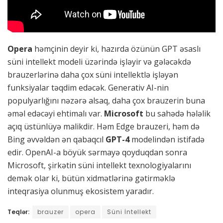
Opera
həmçinin deyir ki, hazırda özünün GPT əsaslı
süni intellekt modeli üzərində işləyir və gələcəkdə
brauzerlərinə daha çox süni intellektlə işləyən
funksiyalar təqdim edəcək. Generativ AI-nin
populyarlığını nəzərə alsaq, daha çox brauzerin buna
əməl edəcəyi ehtimalı var.
Microsoft
bu sahədə hələlik
açıq üstünlüyə malikdir. Həm Edge brauzeri, həm də
Bing əvvəldən ən qabaqcıl
GPT-4
modelindən istifadə
edir. OpenAI-a böyük sərmayə qoyduqdan sonra
Microsoft, şirkətin süni intellekt texnologiyalarını
demək olar ki, bütün xidmətlərinə gətirməklə
inteqrasiya olunmuş ekosistem yaradır.
Teqlər:
brauzer
opera
Süni İntellekt