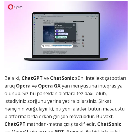
Belə ki,
ChatGPT
və
ChatSonic
süni intellekt çatbotları
artıq
Opera
və
Opera GX
yan menyusuna inteqrasiya
olunub. Siz bu paneldən alətlərə tez daxil olub,
istədiyiniz sorğunu yerinə yetirə bilərsiniz. Şirkət
həmçinin vurğulayır ki, bu yeni alətlər bütün masaüstü
platformalarda erkən girişdə mövcuddur. Bu vaxt,
ChatGPT
mətndən-mətnə ​​çıxış təklif edir,
ChatSonic
isə OpenAI-nin ən son
GPT-4
modeli ilə birlikdə şəkil