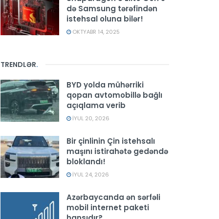
də Samsung tərəfindən
istehsal oluna bilər!
OKTYABR 14, 2025
TRENDLƏR
.
BYD yolda mühərriki
qopan avtomobillə bağlı
açıqlama verib
İYUL 20, 2026
Bir çinlinin Çin istehsalı
maşını istirahətə gedəndə
bloklandı!
İYUL 24, 2026
Azərbaycanda ən sərfəli
mobil internet paketi
hansıdır?