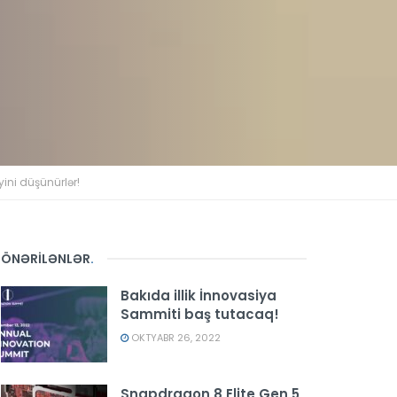
ini düşünürlər!
ÖNƏRİLƏNLƏR
.
Bakıda illik İnnovasiya
Sammiti baş tutacaq!
OKTYABR 26, 2022
Snapdragon 8 Elite Gen 5