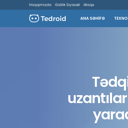
Haqqımızda
Gizlilik Siyasəti
Əlaqə
ANA SƏHİFƏ
TEXNO
Tədq
uzantılar
yarad