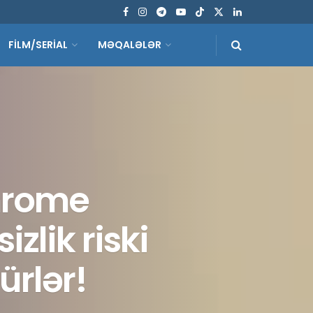
FİLM/SERİAL
MƏQALƏLƏR
hrome
zlik riski
ürlər!