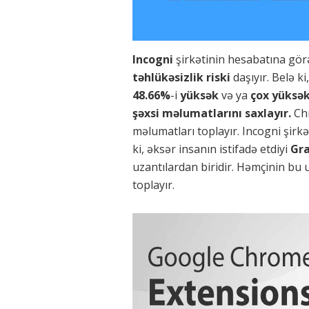
Incogni
şirkətinin hesabatına görə
təhlükəsizlik riski
daşıyır. Belə k
48.66%
-i
yüksək
və ya
çox yüksə
şəxsi məlumatlarını saxlayır.
Ch
məlumatları toplayır. Incogni şirk
ki, əksər insanın istifadə etdiyi
Gr
uzantılardan biridir. Həmçinin bu
toplayır.