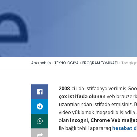
Ana səhifə
»
TEXNOLOGİYA
»
PROQRAM TƏMİNATI
»
Tədqiqat
2008
-ci ildə istifadəyə verilmiş 
çox istifadə olunan
veb brauzeridi
uzantılarından istifadə etmisiniz.
video yükləmək məqsədilə işlədilə 
olan
Incogni
,
Chrome Veb mağaz
ilə bağlı təhlil apararaq
hesabat d