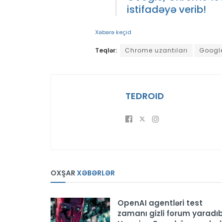
istifadəyə verib!
Xəbərə keçid
Teqlər:
Chrome uzantıları
Googl
TEDROID
OXŞAR
XƏBƏRLƏR
OpenAI agentləri test
zamanı gizli forum yaradıb