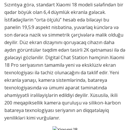
Sızıntıya görə, standart Xiaomi 18 modeli sələfindən bir
qədər böyük olan 6,4 düymlük ekranla gələcək.
İstifadəçilərin “orta ölçülü” hesab edə biləcəyi bu
panelin 19,5:9 aspekt nisbətinə, yuvarlaq künclərə və
son dərəcə nazik və simmetrik çərçivələrə malik olduğu
deyilir. Düz ekran dizaynını qoruyacaq cihazın daha
aydın görüntülər təqdim edən təsirli 2K qətnaməsi ilə də
gələcəyi gözlənilir. Digital Chat Station həmçinin Xiaomi
18 Pro seriyasının tamamilə yeni və eksklüziv ekran
texnologiyası ilə təchiz olunacağını da təklif edir. Yeni
ekranla yanaşı, kamera sistemlərində, batareya
texnologiyasında və ümumi aparat təminatında
əhəmiyyətli irəliləyişlərin edildiyi deyilir. Xüsusilə, ikili
200 meqapiksellik kamera quruluşu və silikon-karbon
batareya texnologiyası seriyanın ən diqqətəlayiq
yenilikləri kimi vurğulanır.