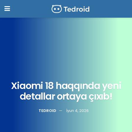
Xiaomi 18 haqqında yeni
detallar ortaya çıxıb!
TEDROID
İyun 4, 2026