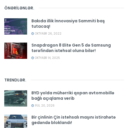
ÖNƏRİLƏNLƏR
.
Bakıda illik İnnovasiya Sammiti baş
tutacaq!
OKTYABR 26, 2022
Snapdragon 8 Elite Gen 5 də Samsung
tərəfindən istehsal oluna bilər!
OKTYABR 14, 2025
TRENDLƏR
.
BYD yolda mühərriki qopan avtomobillə
bağlı açıqlama verib
İYUL 20, 2026
Bir çinlinin Çin istehsalı maşını istirahətə
gedəndə bloklandı!