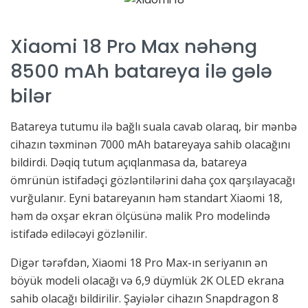
Xiaomi 18 Pro Max nəhəng
8500 mAh batareya ilə gələ
bilər
Batareya tutumu ilə bağlı suala cavab olaraq, bir mənbə
cihazın təxminən 7000 mAh batareyaya sahib olacağını
bildirdi. Dəqiq tutum açıqlanmasa da, batareya
ömrünün istifadəçi gözləntilərini daha çox qarşılayacağı
vurğulanır. Eyni batareyanın həm standart Xiaomi 18,
həm də oxşar ekran ölçüsünə malik Pro modelində
istifadə ediləcəyi gözlənilir.
Digər tərəfdən, Xiaomi 18 Pro Max-ın seriyanın ən
böyük modeli olacağı və 6,9 düymlük 2K OLED ekrana
sahib olacağı bildirilir. Şayiələr cihazın Snapdragon 8