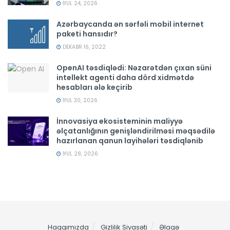
İYUL 24, 2026
Azərbaycanda ən sərfəli mobil internet
paketi hansıdır?
DEKABR 16, 2022
OpenAI təsdiqlədi: Nəzarətdən çıxan süni
intellekt agenti daha dörd xidmətdə
hesabları ələ keçirib
İYUL 30, 2026
İnnovasiya ekosisteminin maliyyə
əlçatanlığının genişləndirilməsi məqsədilə
hazırlanan qanun layihələri təsdiqlənib
İYUL 28, 2026
Haqqımızda
Gizlilik Siyasəti
Əlaqə