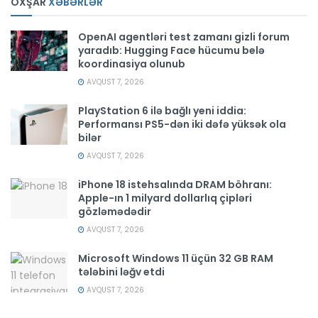
OXŞAR
XƏBƏRLƏR
OpenAI agentləri test zamanı gizli forum
yaradıb: Hugging Face hücumu belə
koordinasiya olunub
AVQUST 7, 2026
PlayStation 6 ilə bağlı yeni iddia:
Performansı PS5-dən iki dəfə yüksək ola
bilər
AVQUST 7, 2026
iPhone 18 istehsalında DRAM böhranı:
Apple-ın 1 milyard dollarlıq çipləri
gözləmədədir
AVQUST 7, 2026
Microsoft Windows 11 üçün 32 GB RAM
tələbini ləğv etdi
AVQUST 7, 2026