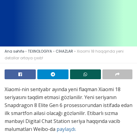
Ana səhifə
»
TEXNOLOGİYA
»
CİHAZLAR
»
Xiaomi 18 haqqında yeni
detallar ortaya çıxıb!
Xiaomi-nin sentyabr ayında yeni flaqman Xiaomi 18
seriyasını təqdim etməsi gözlənilir. Yeni seriyanın
Snapdragon 8 Elite Gen 6 prosessorundan istifadə edən
ilk smartfon ailəsi olacağı gözlənilir. Etibarlı sızma
mənbəyi Digital Chat Station seriya haqqında vacib
məlumatları Weibo-da
paylaşdı.