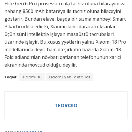
Elite Gen 6 Pro prosessoru ilə təchiz oluna biləcəyini və
nəhəng 8500 mAh batareya ilə təchiz oluna biləcəyini
göstərir. Bundan əlavə, başqa bir sızma mənbəyi Smart
Pikachu iddia edir ki, Xiaomi ikinci dərəcəli ekranlar
üçün süni intellektlə işləyən masaüstü təcrübələri
üzərində işləyir. Bu xüsusiyyətlərin yalnız Xiaomi 18 Pro
modellərində deyil, həm də şirkətin hazırda Xiaomi 18
Fold adlandırılan növbəti qatlanan telefonunun xarici
ekranında mövcud olduğu deyilir.
Teqlər:
Xiaomi 18
Xiaomi yeni detallar
TEDROID