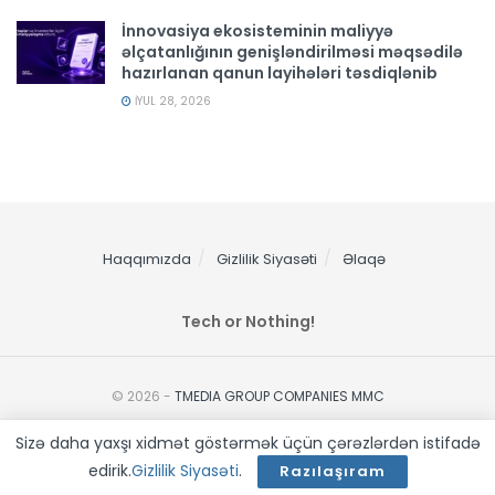
İnnovasiya ekosisteminin maliyyə
əlçatanlığının genişləndirilməsi məqsədilə
hazırlanan qanun layihələri təsdiqlənib
İYUL 28, 2026
Haqqımızda
Gizlilik Siyasəti
Əlaqə
Tech or Nothing!
© 2026 -
TMEDIA GROUP COMPANIES MMC
Sizə daha yaxşı xidmət göstərmək üçün çərəzlərdən istifadə
edirik.
Gizlilik Siyasəti
.
Razılaşıram