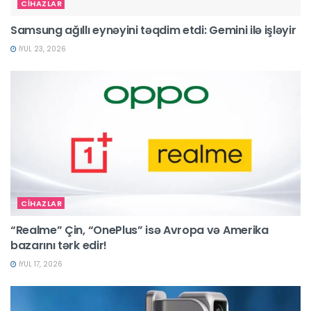
CİHAZLAR
Samsung ağıllı eynəyini təqdim etdi: Gemini ilə işləyir
İYUL 23, 2026
CİHAZLAR
“Realme” Çin, “OnePlus” isə Avropa və Amerika
bazarını tərk edir!
İYUL 17, 2026