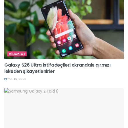
CİHAZLAR
Galaxy S26 Ultra istifadəçiləri ekrandakı qırmızı
ləkədən şikayətlənirlər
İYUL 15, 2026