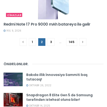
CİHAZLAR
Redmi Note 17 Pro 9000 mAh batareya ilə gəlir
İYUL 9, 2026
1
2
3
…
145
ÖNƏRİLƏNLƏR
.
Bakıda illik İnnovasiya Sammiti baş
tutacaq!
OKTYABR 26, 2022
Snapdragon 8 Elite Gen 5 də Samsung
tərəfindən istehsal oluna bilər!
OKTYABR 14, 2025