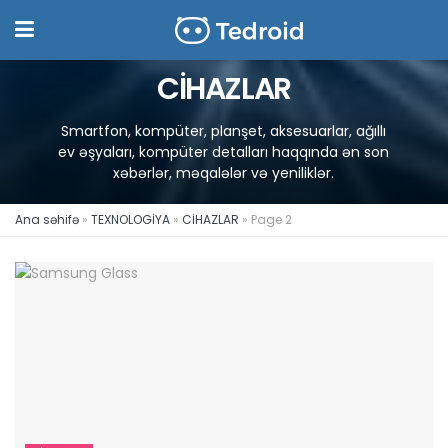
CİHAZLAR
Smartfon, kompüter, planşet, aksesuarlar, ağıllı
ev əşyaları, kompüter detalları haqqında ən son
xəbərlər, məqalələr və yeniliklər.
Ana səhifə
»
TEXNOLOGİYA
»
CİHAZLAR
»
Page 2