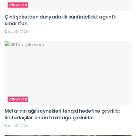
CİHAZLAR
Çinli şirkətdən dünyada ilk süni intellekt agentli
smartfon
İYUL 15, 2026
CİHAZLAR
Meta-nın ağıllı eynəkləri tənqid hədəfinə çevrilib:
İstifadəçilər onları taxmağa çəkinirlər
İYUL 15, 2026