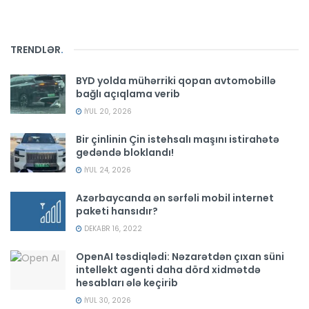
TRENDLƏR
.
BYD yolda mühərriki qopan avtomobillə
bağlı açıqlama verib
İYUL 20, 2026
Bir çinlinin Çin istehsalı maşını istirahətə
gedəndə bloklandı!
İYUL 24, 2026
Azərbaycanda ən sərfəli mobil internet
paketi hansıdır?
DEKABR 16, 2022
OpenAI təsdiqlədi: Nəzarətdən çıxan süni
intellekt agenti daha dörd xidmətdə
hesabları ələ keçirib
İYUL 30, 2026