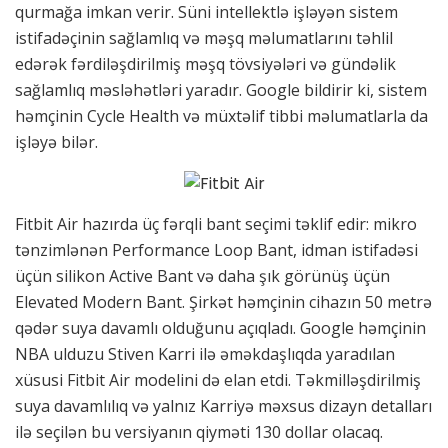
qurmağa imkan verir. Süni intellektlə işləyən sistem
istifadəçinin sağlamlıq və məşq məlumatlarını təhlil
edərək fərdiləşdirilmiş məşq tövsiyələri və gündəlik
sağlamlıq məsləhətləri yaradır. Google bildirir ki, sistem
həmçinin Cycle Health və müxtəlif tibbi məlumatlarla da
işləyə bilər.
Fitbit Air hazırda üç fərqli bant seçimi təklif edir: mikro
tənzimlənən Performance Loop Bant, idman istifadəsi
üçün silikon Active Bant və daha şık görünüş üçün
Elevated Modern Bant. Şirkət həmçinin cihazın 50 metrə
qədər suya davamlı olduğunu açıqladı. Google həmçinin
NBA ulduzu Stiven Karri ilə əməkdaşlıqda yaradılan
xüsusi Fitbit Air modelini də elan etdi. Təkmilləşdirilmiş
suya davamlılıq və yalnız Karriyə məxsus dizayn detalları
ilə seçilən bu versiyanın qiyməti 130 dollar olacaq.