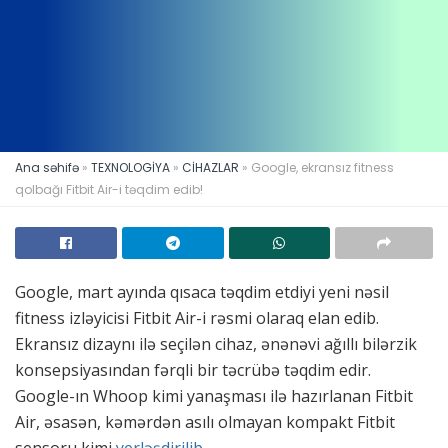
Ana səhifə
»
TEXNOLOGİYA
»
CİHAZLAR
»
Google, ekransız fitness
qolbağı Fitbit Air-i təqdim edib!
Google, mart ayında qısaca təqdim etdiyi yeni nəsil
fitness izləyicisi Fitbit Air-i rəsmi olaraq elan edib.
Ekransız dizaynı ilə seçilən cihaz, ənənəvi ağıllı bilərzik
konsepsiyasından fərqli bir təcrübə təqdim edir.
Google-ın Whoop kimi yanaşması ilə hazırlanan Fitbit
Air, əsasən, kəmərdən asılı olmayan kompakt Fitbit