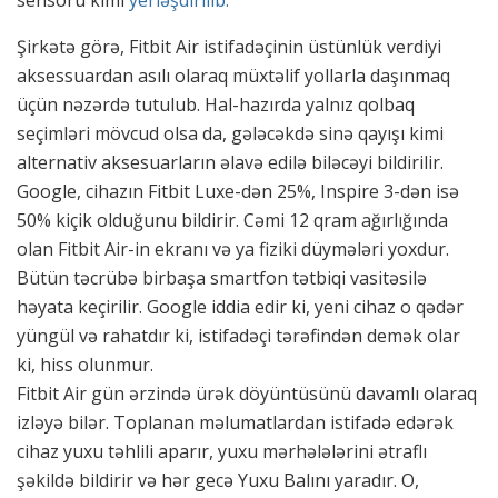
sensoru kimi
yerləşdirilib.
Şirkətə görə, Fitbit Air istifadəçinin üstünlük verdiyi
aksessuardan asılı olaraq müxtəlif yollarla daşınmaq
üçün nəzərdə tutulub. Hal-hazırda yalnız qolbaq
seçimləri mövcud olsa da, gələcəkdə sinə qayışı kimi
alternativ aksesuarların əlavə edilə biləcəyi bildirilir.
Google, cihazın Fitbit Luxe-dən 25%, Inspire 3-dən isə
50% kiçik olduğunu bildirir. Cəmi 12 qram ağırlığında
olan Fitbit Air-in ekranı və ya fiziki düymələri yoxdur.
Bütün təcrübə birbaşa smartfon tətbiqi vasitəsilə
həyata keçirilir. Google iddia edir ki, yeni cihaz o qədər
yüngül və rahatdır ki, istifadəçi tərəfindən demək olar
ki, hiss olunmur.
Fitbit Air gün ərzində ürək döyüntüsünü davamlı olaraq
izləyə bilər. Toplanan məlumatlardan istifadə edərək
cihaz yuxu təhlili aparır, yuxu mərhələlərini ətraflı
şəkildə bildirir və hər gecə Yuxu Balını yaradır. O,