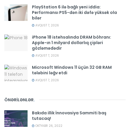
PlayStation 6 ilə bağlı yeni iddia:
Performansı PS5-dən iki dəfə yüksək ola
bilər
AVQUST 7, 2026
iPhone 18 istehsalında DRAM böhranı:
Apple-ın 1 milyard dollarlıq çipləri
gözləmədədir
AVQUST 7, 2026
Microsoft Windows 11 üçün 32 GB RAM
tələbini ləğv etdi
AVQUST 7, 2026
ÖNƏRİLƏNLƏR
.
Bakıda illik İnnovasiya Sammiti baş
tutacaq!
OKTYABR 26, 2022