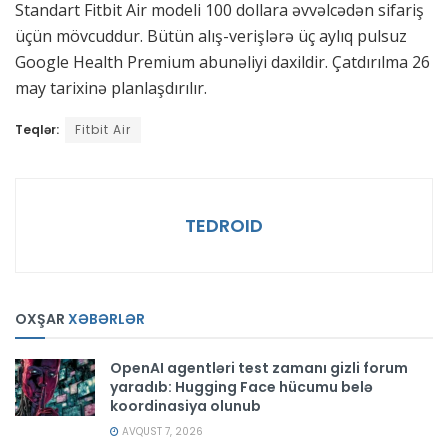
Standart Fitbit Air modeli 100 dollara əvvəlcədən sifariş
üçün mövcuddur. Bütün alış-verişlərə üç aylıq pulsuz
Google Health Premium abunəliyi daxildir. Çatdırılma 26
may tarixinə planlaşdırılır.
Teqlər:
Fitbit Air
TEDROID
OXŞAR
XƏBƏRLƏR
OpenAI agentləri test zamanı gizli forum
yaradıb: Hugging Face hücumu belə
koordinasiya olunub
AVQUST 7, 2026