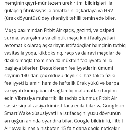
həmçinin qeyri-müntəzəm ürək ritmi bildirişləri ilə
qulaqcıq fibrilasiyası əlamətlərini aşkarlaya və HRV
(ürək döyüntüsü dəyişkənliyi) təhlili təmin edə bilər.
Məşq baxımından Fitbit Air qaçış, gəzinti, velosiped
sürmə, avarçəkmə və elliptik məşq kimi fəaliyyətləri
avtomatik olaraq aşkarlayır. İstifadəçilər həmçinin tətbiq
vasitəsilə yoqa, kikboksinq, rəqs və dairəvi məşqlər də
daxil olmaqla təxminən 40 müxtəlif fəaliyyətə əl ilə
başlaya bilərlər. Dəstəklənən fəaliyyətlərin ümumi
sayının 140-dan çox olduğu deyilir. Cihaz təkcə fiziki
fəaliyyəti izləmir, həm də həftəlik ürək yükü və bərpa
vəziyyəti kimi qabaqcıl sağlamlıq məlumatları təqdim
edir. Vibrasiya mühərriki ilə təchiz olunmuş Fitbit Air
səssiz siqnalizasiya kimi istifadə edilə bilər və Google-ın
Smart Wake xüsusiyyəti ilə istifadəçini yuxu dövrünün
ən uyğun anında oyandıra bilər. Google bildirir ki, Fitbit
Air əvvəlki nəslə nisbətən 15 faiz daha dəqiq nəticələr