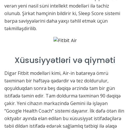
verən yeni nəsil süni intellekt modelləri ilə təchiz
olunub. Şirkət həmçinin bildirir ki, Sleep Score sistemi
bərpa səviyyələrini daha yaxşı təhlil etmək üçün
təkmilləşdirilib.
Xüsusiyyətləri və qiyməti
Digər Fitbit modelləri kimi, Air-in batareya ömrü
təxminən bir həftəyə qədərdir və tez doldurulur,
qoşulduqdan sonra beş dəqiqə ərzində tam bir gün
istifadə təmin edir. Tam doldurma təxminən 90 dəqiqə
çəkir. Yeni cihazın mərkəzində Gemini ilə işləyən
“Google Health Coach” sistemi dayanır. İlk dəfə ötən ilin
oktyabr ayında elan edilən bu xüsusiyyət istifadəçilərə
təbii dildən istifadə edərək sağlamlıq tətbiqi ilə əlaqə