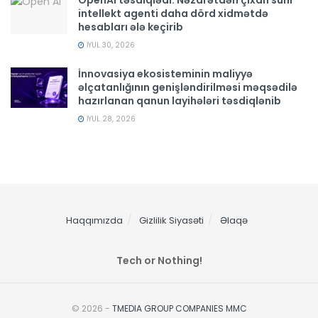
OpenAI təsdiqlədi: Nəzarətdən çıxan süni
intellekt agenti daha dörd xidmətdə
hesabları ələ keçirib
İYUL 30, 2026
İnnovasiya ekosisteminin maliyyə
əlçatanlığının genişləndirilməsi məqsədilə
hazırlanan qanun layihələri təsdiqlənib
İYUL 28, 2026
Haqqımızda
Gizlilik Siyasəti
Əlaqə
Tech or Nothing!
© 2026 -
TMEDIA GROUP COMPANIES MMC