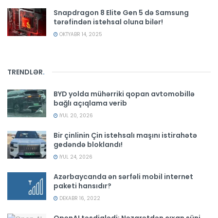
Snapdragon 8 Elite Gen 5 də Samsung
tərəfindən istehsal oluna bilər!
OKTYABR 14, 2025
TRENDLƏR
.
BYD yolda mühərriki qopan avtomobillə
bağlı açıqlama verib
İYUL 20, 2026
Bir çinlinin Çin istehsalı maşını istirahətə
gedəndə bloklandı!
İYUL 24, 2026
Azərbaycanda ən sərfəli mobil internet
paketi hansıdır?
DEKABR 16, 2022