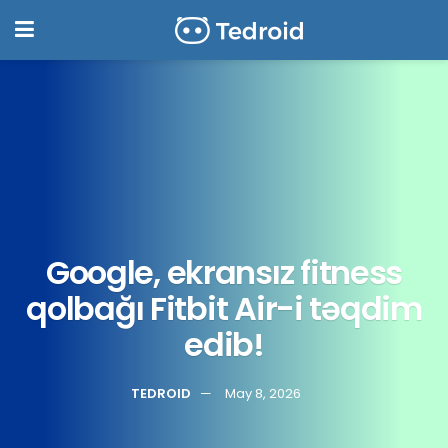
Google, ekransız fitness
qolbağı Fitbit Air-i təqdim
edib!
TEDROID
May 8, 2026