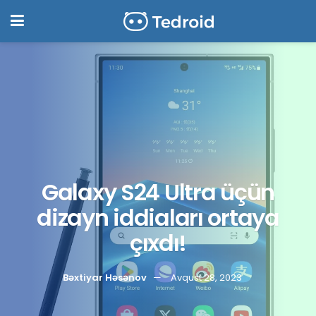
Galaxy S24 Ultra üçün
dizayn iddiaları ortaya
çıxdı!
Bəxtiyar Həsənov
Avqust 28, 2023