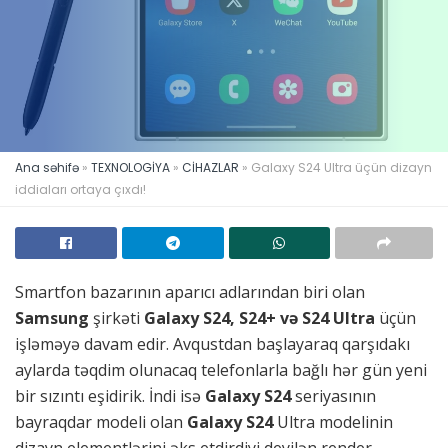
Ana səhifə
»
TEXNOLOGİYA
»
CİHAZLAR
»
Galaxy S24 Ultra üçün dizayn
iddiaları ortaya çıxdı!
Smartfon bazarının aparıcı adlarından biri olan
Samsung
şirkəti
Galaxy S24, S24+ və S24 Ultra
üçün
işləməyə davam edir. Avqustdan başlayaraq qarşıdakı
aylarda təqdim olunacaq telefonlarla bağlı hər gün yeni
bir sızıntı eşidirik. İndi isə
Galaxy S24
seriyasının
bayraqdar modeli olan
Galaxy S24
Ultra modelinin