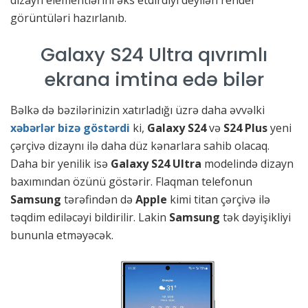
dizayn elementlərini əks etdirdiyi deyilən render
görüntüləri hazırlanıb.
Galaxy S24 Ultra qıvrımlı
ekrana imtina edə bilər
Bəlkə də bəzilərinizin xatırladığı üzrə daha əvvəlki
xəbərlər bizə göstərdi
ki,
Galaxy S24
və
S24 Plus
yeni
çərçivə dizaynı ilə daha düz kənarlara sahib olacaq.
Daha bir yenilik isə
Galaxy S24 Ultra
modelində dizayn
baxımından özünü göstərir. Flaqman telefonun
Samsung
tərəfindən də
Apple
kimi titan çərçivə ilə
təqdim ediləcəyi bildirilir. Lakin
Samsung
tək dəyişikliyi
bununla etməyəcək.