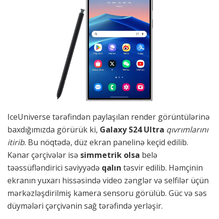
IceUniverse tərəfindən paylaşılan render görüntülərinə
baxdığımızda görürük ki,
Galaxy S24 Ultra
qıvrımlarını
itirib
. Bu nöqtədə, düz ekran panelinə keçid edilib.
Kənar çərçivələr isə
simmetrik olsa
belə
təəssüfləndirici səviyyədə
qalın
təsvir edilib. Həmçinin
ekranın yuxarı hissəsində video zənglər və selfilər üçün
mərkəzləşdirilmiş kamera sensoru görülüb. Güc və səs
düymələri çərçivənin sağ tərəfində yerləşir.