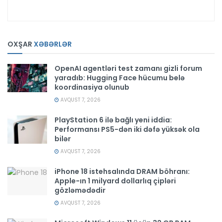
OXŞAR
XƏBƏRLƏR
OpenAI agentləri test zamanı gizli forum
yaradıb: Hugging Face hücumu belə
koordinasiya olunub
AVQUST 7, 2026
PlayStation 6 ilə bağlı yeni iddia:
Performansı PS5-dən iki dəfə yüksək ola
bilər
AVQUST 7, 2026
iPhone 18 istehsalında DRAM böhranı:
Apple-ın 1 milyard dollarlıq çipləri
gözləmədədir
AVQUST 7, 2026