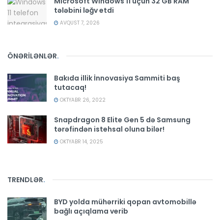
Microsoft Windows 11 üçün 32 GB RAM
tələbini ləğv etdi
AVQUST 7, 2026
ÖNƏRİLƏNLƏR
.
Bakıda illik İnnovasiya Sammiti baş
tutacaq!
OKTYABR 26, 2022
Snapdragon 8 Elite Gen 5 də Samsung
tərəfindən istehsal oluna bilər!
OKTYABR 14, 2025
TRENDLƏR
.
BYD yolda mühərriki qopan avtomobillə
bağlı açıqlama verib