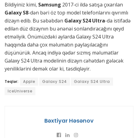
Bildiyiniz kimi,
Samsung
2017-ci ildə satışa çıxarılan
Galaxy S8
-dən bəri öz top model telefonlarını qıvrımlı
dizayn edib. Bu səbəbdən
Galaxy S24 Ultra
-da istifadə
edilən düz dizaynın bu ənənəi sonlandıracağını qeyd
etməliyik. Önümüzdəki aylarda Galaxy S24 Ultra
haqqında daha çox məlumatın paylaşılacağını
düşünürük. Ancaq indiyə qədər sızmış məlumatlar
Galaxy S24 Ultra modelinin dizayn cəhətdən gələcək
yeniliklərini demək olar ki, təsdiqləyir.
Teqlər:
Apple
Galaxy S24
Galaxy S24 Ultra
IceUniverse
Bəxtiyar Həsənov