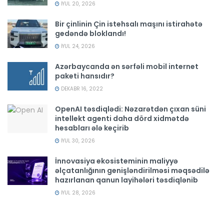
İYUL 20, 2026
Bir çinlinin Çin istehsalı maşını istirahətə
gedəndə bloklandı!
İYUL 24, 2026
Azərbaycanda ən sərfəli mobil internet
paketi hansıdır?
DEKABR 16, 2022
OpenAI təsdiqlədi: Nəzarətdən çıxan süni
intellekt agenti daha dörd xidmətdə
hesabları ələ keçirib
İYUL 30, 2026
İnnovasiya ekosisteminin maliyyə
əlçatanlığının genişləndirilməsi məqsədilə
hazırlanan qanun layihələri təsdiqlənib
İYUL 28, 2026