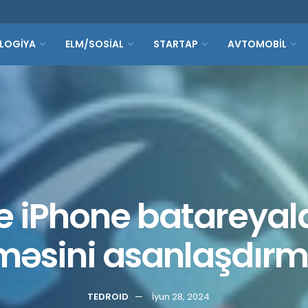
LOGİYA
ELM/SOSİAL
STARTAP
AVTOMOBİL
e iPhone batareyala
lməsini asanlaşdırma
TEDROID
İyun 28, 2024