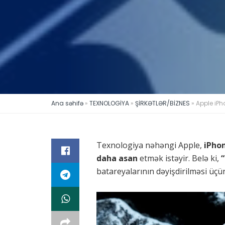
Ana səhifə
»
TEXNOLOGİYA
»
ŞİRKƏTLƏR/BİZNES
»
Apple iPh
Texnologiya nəhəngi Apple,
iPhon
daha asan
etmək istəyir. Belə ki,
batareyalarının dəyişdirilməsi üç