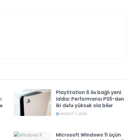
PlayStation 6 ilə bağlı yeni
:
iddia: Performansı PS5-dən
ə
iki dəfə yüksək ola bilər
AVQUST 7, 2026
Microsoft Windows 11 üçün