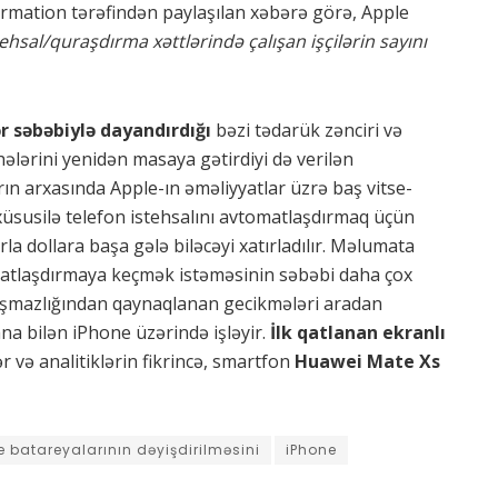
ormation tərəfindən paylaşılan xəbərə görə, Apple
ehsal/quraşdırma xəttlərində çalışan işçilərin sayını
r səbəbiylə dayandırdığı
bəzi tədarük zənciri və
hələrini yenidən masaya gətirdiyi də verilən
ın arxasında Apple-ın əməliyyatlar üzrə baş vitse-
xüsusilə telefon istehsalını avtomatlaşdırmaq üçün
la dollara başa gələ biləcəyi xatırladılır. Məlumata
atlaşdırmaya keçmək istəməsinin səbəbi daha çox
ışmazlığından qaynaqlanan gecikmələri aradan
na bilən iPhone üzərində işləyir.
İlk qatlanan ekranlı
ər və analitiklərin fikrincə, smartfon
Huawei Mate Xs
e batareyalarının dəyişdirilməsini
iPhone