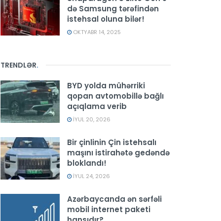
də Samsung tərəfindən
istehsal oluna bilər!
OKTYABR 14, 2025
TRENDLƏR
.
BYD yolda mühərriki
qopan avtomobillə bağlı
açıqlama verib
İYUL 20, 2026
Bir çinlinin Çin istehsalı
maşını istirahətə gedəndə
bloklandı!
İYUL 24, 2026
Azərbaycanda ən sərfəli
mobil internet paketi
hansıdır?