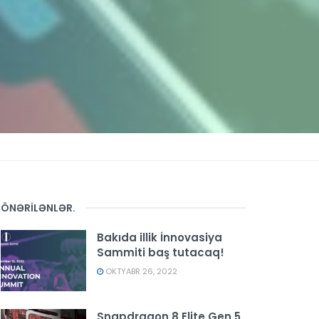
ÖNƏRİLƏNLƏR
.
Bakıda illik İnnovasiya
Sammiti baş tutacaq!
OKTYABR 26, 2022
Snapdragon 8 Elite Gen 5