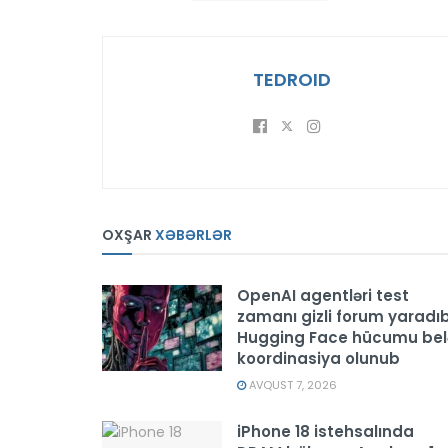
TEDROID
OXŞAR
XƏBƏRLƏR
OpenAI agentləri test
zamanı gizli forum yaradıb
Hugging Face hücumu bel
koordinasiya olunub
AVQUST 7, 2026
iPhone 18 istehsalında