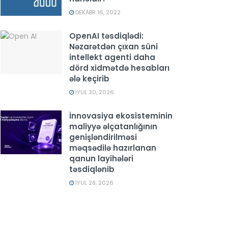
DEKABR 16, 2022
OpenAI təsdiqlədi:
Nəzarətdən çıxan süni
intellekt agenti daha
dörd xidmətdə hesabları
ələ keçirib
İYUL 30, 2026
İnnovasiya ekosisteminin
maliyyə əlçatanlığının
genişləndirilməsi
məqsədilə hazırlanan
qanun layihələri
təsdiqlənib
İYUL 28, 2026