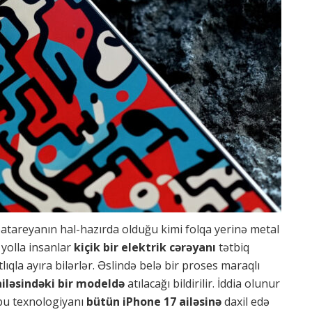
batareyanın hal-hazırda olduğu kimi folqa yerinə metal
u yolla insanlar
kiçik bir elektrik cərəyanı
tətbiq
qla ayıra bilərlər. Əslində belə bir proses maraqlı
ailəsindəki bir modeldə
atılacağı bildirilir. İddia olunur
 bu texnologiyanı
bütün iPhone 17 ailəsinə
daxil edə