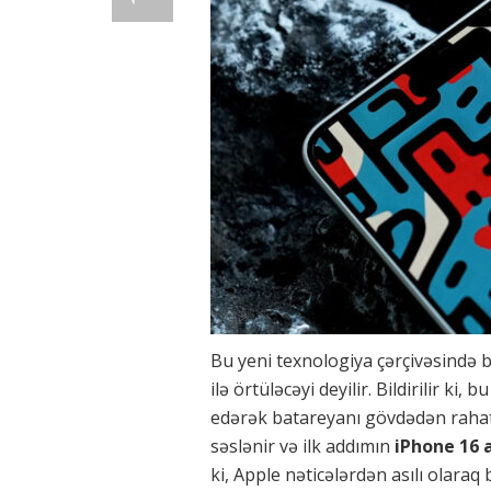
Bu yeni texnologiya çərçivəsində 
ilə örtüləcəyi deyilir. Bildirilir ki, b
edərək batareyanı gövdədən rahatlı
səslənir və ilk addımın
iPhone 16 
ki, Apple nəticələrdən asılı olaraq