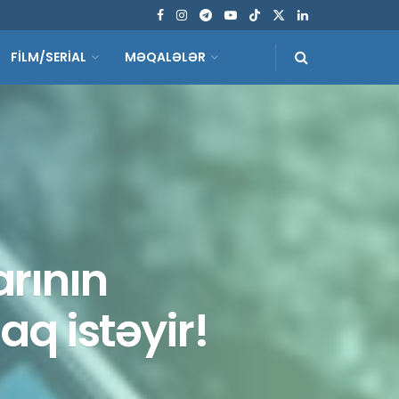
FİLM/SERİAL
MƏQALƏLƏR
rının
q istəyir!