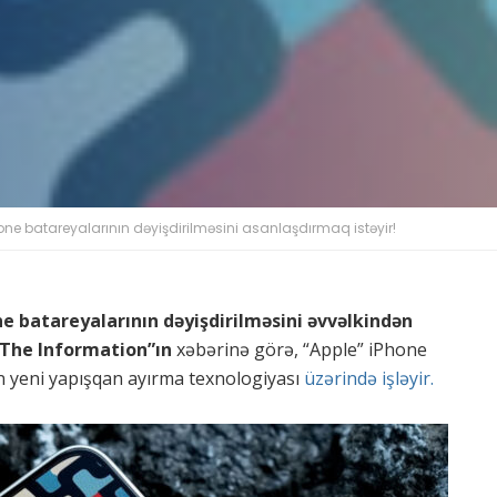
one batareyalarının dəyişdirilməsini asanlaşdırmaq istəyir!
e batareyalarının dəyişdirilməsini əvvəlkindən
“The Information”ın
xəbərinə görə, “Apple” iPhone
ün yeni yapışqan ayırma texnologiyası
üzərində işləyir.