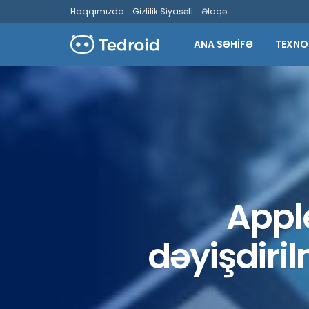
Haqqımızda
Gizlilik Siyasəti
Əlaqə
ANA SƏHİFƏ
TEXNO
Appl
dəyişdiri