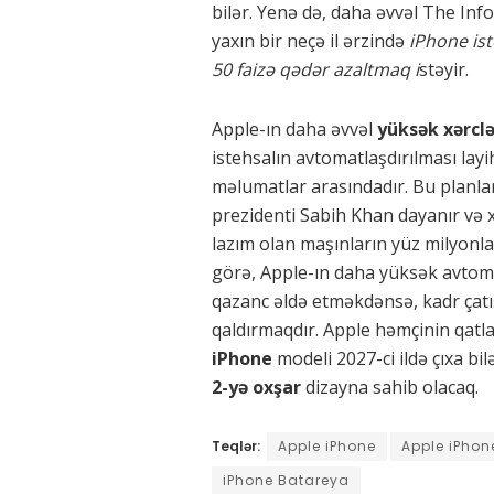
bilər. Yenə də, daha əvvəl The Inf
yaxın bir neçə il ərzində
iPhone ist
50 faizə qədər azaltmaq i
stəyir.
Apple-ın daha əvvəl
yüksək xərclə
istehsalın avtomatlaşdırılması layi
məlumatlar arasındadır. Bu planlar
prezidenti Sabih Khan dayanır və 
lazım olan maşınların yüz milyonlar
görə, Apple-ın daha yüksək avtom
qazanc əldə etməkdənsə, kadr çat
qaldırmaqdır. Apple həmçinin qatla
iPhone
modeli 2027-ci ildə çıxa bil
2-yə oxşar
dizayna sahib olacaq.
Teqlər:
Apple iPhone
Apple iPhon
iPhone Batareya