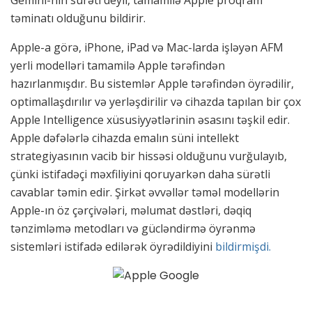
Gemini-nin surəti deyil, tamamilə Apple proqram
təminatı olduğunu bildirir.
Apple-a görə, iPhone, iPad və Mac-larda işləyən AFM
yerli modelləri tamamilə Apple tərəfindən
hazırlanmışdır. Bu sistemlər Apple tərəfindən öyrədilir,
optimallaşdırılır və yerləşdirilir və cihazda tapılan bir çox
Apple Intelligence xüsusiyyətlərinin əsasını təşkil edir.
Apple dəfələrlə cihazda emalın süni intellekt
strategiyasının vacib bir hissəsi olduğunu vurğulayıb,
çünki istifadəçi məxfiliyini qoruyarkən daha sürətli
cavablar təmin edir. Şirkət əvvəllər təməl modellərin
Apple-ın öz çərçivələri, məlumat dəstləri, dəqiq
tənzimləmə metodları və gücləndirmə öyrənmə
sistemləri istifadə edilərək öyrədildiyini
bildirmişdi.