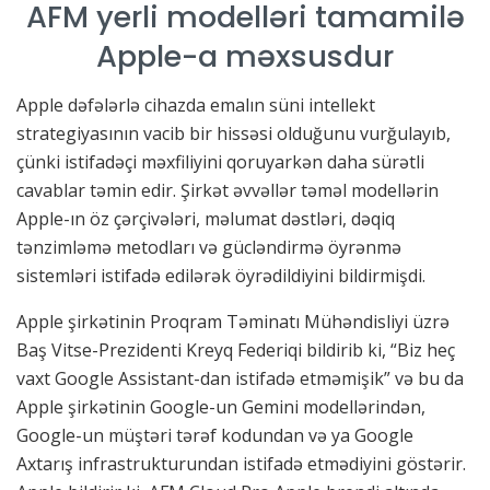
AFM yerli modelləri tamamilə
Apple-a məxsusdur
Apple dəfələrlə cihazda emalın süni intellekt
strategiyasının vacib bir hissəsi olduğunu vurğulayıb,
çünki istifadəçi məxfiliyini qoruyarkən daha sürətli
cavablar təmin edir. Şirkət əvvəllər təməl modellərin
Apple-ın öz çərçivələri, məlumat dəstləri, dəqiq
tənzimləmə metodları və gücləndirmə öyrənmə
sistemləri istifadə edilərək öyrədildiyini bildirmişdi.
Apple şirkətinin Proqram Təminatı Mühəndisliyi üzrə
Baş Vitse-Prezidenti Kreyq Federiqi bildirib ki, “Biz heç
vaxt Google Assistant-dan istifadə etməmişik” və bu da
Apple şirkətinin Google-un Gemini modellərindən,
Google-un müştəri tərəf kodundan və ya Google
Axtarış infrastrukturundan istifadə etmədiyini göstərir.