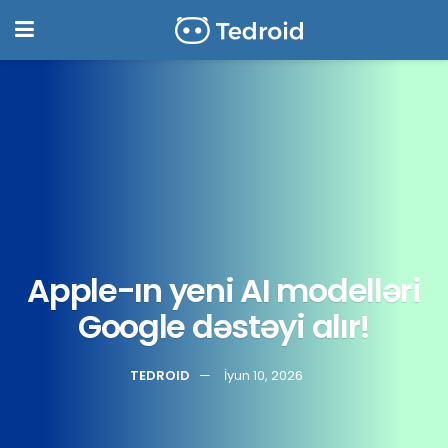
Apple-ın yeni AI modelləri
Google dəstəyi alır!
TEDROID
İyun 10, 2026