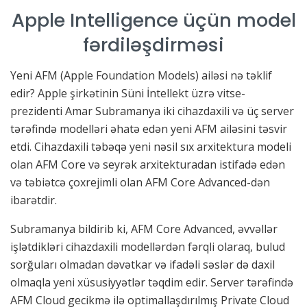
Apple Intelligence üçün model
fərdiləşdirməsi
Yeni AFM (Apple Foundation Models) ailəsi nə təklif
edir? Apple şirkətinin Süni İntellekt üzrə vitse-
prezidenti Amar Subramanya iki cihazdaxili və üç server
tərəfində modelləri əhatə edən yeni AFM ailəsini təsvir
etdi. Cihazdaxili təbəqə yeni nəsil sıx arxitektura modeli
olan AFM Core və seyrək arxitekturadan istifadə edən
və təbiətcə çoxrejimli olan AFM Core Advanced-dən
ibarətdir.
Subramanya bildirib ki, AFM Core Advanced, əvvəllər
işlətdikləri cihazdaxili modellərdən fərqli olaraq, bulud
sorğuları olmadan dəvətkar və ifadəli səslər də daxil
olmaqla yeni xüsusiyyətlər təqdim edir. Server tərəfində
AFM Cloud gecikmə ilə optimallaşdırılmış Private Cloud