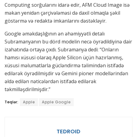
Computing sorğularını idarə edir, AFM Cloud Image isə
məkan yenidən çərçivələməsi də daxil olmaqla şəkil
göstərmə və redaktə imkanlarını dəstəkləyir.
Google əməkdaşlığının ən əhəmiyyətli detalı
Subramanyanın bu dörd modelin necə öyrədildiyinə dair
izahatında ortaya çıxdı. Subramanya dedi: “Onların
hamısı xüsusi olaraq Apple Silicon üçün hazırlanmış,
xüsusi məlumatlarla gücləndirmə təlimindən istifadə
edilərək öyrədilmişdir və Gemini pioner modellərindən
əldə edilən nəticələrdən istifadə edilərək
təkmilləşdirilmişdir.”
Teqlər:
Apple
Apple Google
TEDROID