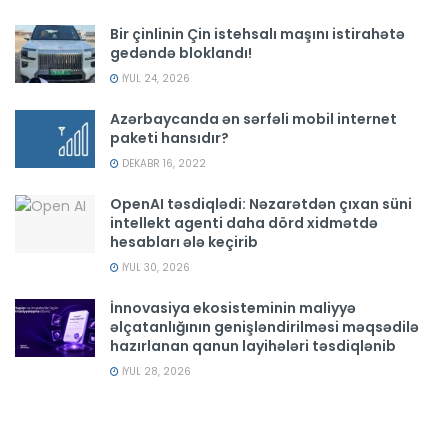
Bir çinlinin Çin istehsalı maşını istirahətə
gedəndə bloklandı!
İYUL 24, 2026
Azərbaycanda ən sərfəli mobil internet
paketi hansıdır?
DEKABR 16, 2022
OpenAI təsdiqlədi: Nəzarətdən çıxan süni
intellekt agenti daha dörd xidmətdə
hesabları ələ keçirib
İYUL 30, 2026
İnnovasiya ekosisteminin maliyyə
əlçatanlığının genişləndirilməsi məqsədilə
hazırlanan qanun layihələri təsdiqlənib
İYUL 28, 2026