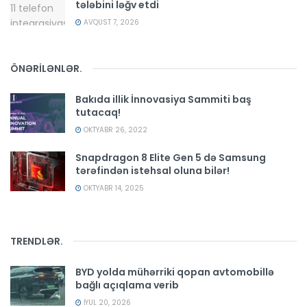
tələbini ləğv etdi
AVQUST 7, 2026
ÖNƏRİLƏNLƏR
.
Bakıda illik İnnovasiya Sammiti baş
tutacaq!
OKTYABR 26, 2022
Snapdragon 8 Elite Gen 5 də Samsung
tərəfindən istehsal oluna bilər!
OKTYABR 14, 2025
TRENDLƏR
.
BYD yolda mühərriki qopan avtomobillə
bağlı açıqlama verib
İYUL 20, 2026