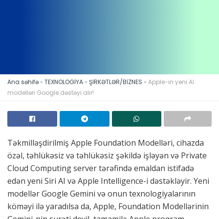
Ana səhifə
»
TEXNOLOGİYA
»
ŞİRKƏTLƏR/BİZNES
»
Apple-ın yeni AI
modelləri Google dəstəyi alır!
Təkmilləşdirilmiş Apple Foundation Modelləri, cihazda
özəl, təhlükəsiz və təhlükəsiz şəkildə işləyən və Private
Cloud Computing server tərəfində emaldan istifadə
edən yeni Siri AI və Apple Intelligence-i dəstəkləyir. Yeni
modellər Google Gemini və onun texnologiyalarının
köməyi ilə yaradılsa da, Apple, Foundation Modellərinin