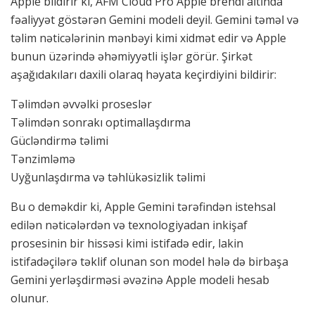
Apple bildirir ki, AFM Cloud Pro Apple brendi altında
fəaliyyət göstərən Gemini modeli deyil. Gemini təməl və
təlim nəticələrinin mənbəyi kimi xidmət edir və Apple
bunun üzərində əhəmiyyətli işlər görür. Şirkət
aşağıdakıları daxili olaraq həyata keçirdiyini bildirir:
Təlimdən əvvəlki proseslər
Təlimdən sonrakı optimallaşdırma
Gücləndirmə təlimi
Tənzimləmə
Uyğunlaşdırma və təhlükəsizlik təlimi
Bu o deməkdir ki, Apple Gemini tərəfindən istehsal
edilən nəticələrdən və texnologiyadan inkişaf
prosesinin bir hissəsi kimi istifadə edir, lakin
istifadəçilərə təklif olunan son model hələ də birbaşa
Gemini yerləşdirməsi əvəzinə Apple modeli hesab
olunur.