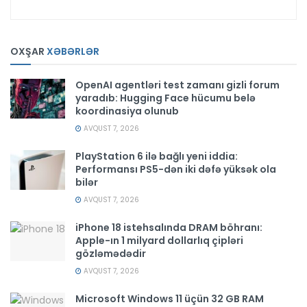
OXŞAR
XƏBƏRLƏR
OpenAI agentləri test zamanı gizli forum
yaradıb: Hugging Face hücumu belə
koordinasiya olunub
AVQUST 7, 2026
PlayStation 6 ilə bağlı yeni iddia:
Performansı PS5-dən iki dəfə yüksək ola
bilər
AVQUST 7, 2026
iPhone 18 istehsalında DRAM böhranı:
Apple-ın 1 milyard dollarlıq çipləri
gözləmədədir
AVQUST 7, 2026
Microsoft Windows 11 üçün 32 GB RAM