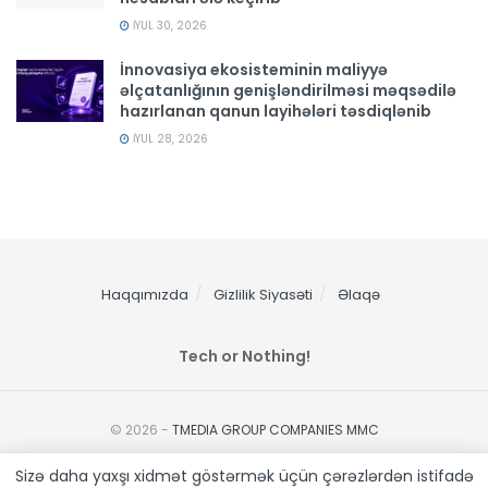
İYUL 30, 2026
İnnovasiya ekosisteminin maliyyə
əlçatanlığının genişləndirilməsi məqsədilə
hazırlanan qanun layihələri təsdiqlənib
İYUL 28, 2026
Haqqımızda
Gizlilik Siyasəti
Əlaqə
Tech or Nothing!
© 2026 -
TMEDIA GROUP COMPANIES MMC
Sizə daha yaxşı xidmət göstərmək üçün çərəzlərdən istifadə