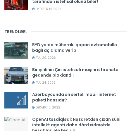
tərəfindən istehsal oluna bilər!
OKTYABR 14, 2025
TRENDLƏR
.
BYD yolda mühərriki qopan avtomobillə
bağlı açıqlama verib
İYUL 20, 2026
Bir çinlinin Çin istehsalı maşını istirahətə
gedəndə bloklandı!
İYUL 24, 2026
Azərbaycanda ən sərfəli mobil internet
paketi hansıdır?
DEKABR 16, 2022
OpenAI təsdiqlədi: Nəzarətdən çıxan süni
intellekt agenti daha dörd xidmətdə
hesabları ələ keçirib