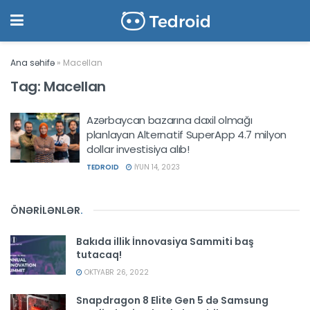
Ana səhifə
»
Macellan
Tag:
Macellan
Azərbaycan bazarına daxil olmağı
planlayan Alternatif SuperApp 4.7 milyon
dollar investisiya alıb!
TEDROID
İYUN 14, 2023
ÖNƏRİLƏNLƏR
.
Bakıda illik İnnovasiya Sammiti baş
tutacaq!
OKTYABR 26, 2022
Snapdragon 8 Elite Gen 5 də Samsung