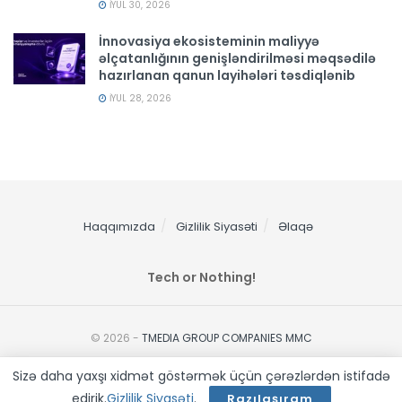
İYUL 30, 2026
İnnovasiya ekosisteminin maliyyə
əlçatanlığının genişləndirilməsi məqsədilə
hazırlanan qanun layihələri təsdiqlənib
İYUL 28, 2026
Haqqımızda
Gizlilik Siyasəti
Əlaqə
Tech or Nothing!
© 2026 -
TMEDIA GROUP COMPANIES MMC
Sizə daha yaxşı xidmət göstərmək üçün çərəzlərdən istifadə
edirik.
Gizlilik Siyasəti
.
Razılaşıram