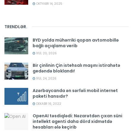
OKTYABR 14, 2025
TRENDLƏR
.
BYD yolda mühərriki qopan avtomobillə
bağlı açıqlama verib
İYUL 20, 2026
Bir çinlinin Çin istehsalı maşını istirahətə
gedəndə bloklandı!
İYUL 24, 2026
Azərbaycanda ən sərfəli mobil internet
paketi hansıdır?
DEKABR 16, 2022
OpenAI təsdiqlədi: Nəzarətdən çıxan süni
intellekt agenti daha dörd xidmətdə
hesabları ələ keçirib