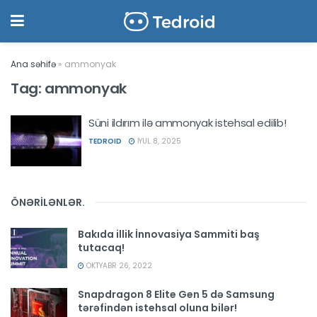
Ana səhifə
»
ammonyak
Tag:
ammonyak
Süni ildırım ilə ammonyak istehsal edilib!
TEDROID
İYUL 8, 2025
ÖNƏRİLƏNLƏR
.
Bakıda illik İnnovasiya Sammiti baş
tutacaq!
OKTYABR 26, 2022
Snapdragon 8 Elite Gen 5 də Samsung
tərəfindən istehsal oluna bilər!