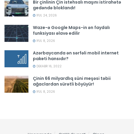
Bir çinlinin Çin istehsalı maşını istirahətə
gedəndə bloklandı!
İYUL 24, 2026
Waze-ə Google Maps-in ən faydalı
funksiyası əlavə edilir
İYUL 8, 2026
Azərbaycanda ən sərfəli mobil internet
paketi hansıdır?
DEKABR 16, 2022
Çinin 66 milyardlıq süni meşəsi təbii
ağaclardan sürətli böyüyür!
İYUL 8, 2026