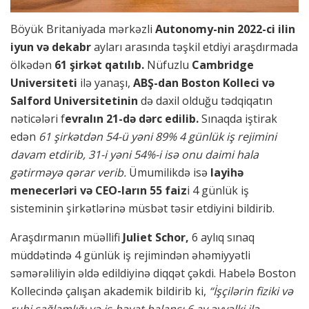
Böyük Britaniyada mərkəzli
Autonomy-nin 2022-ci ilin
iyun və dekabr
ayları arasında təşkil etdiyi araşdırmada
ölkədən
61 şirkət qatılıb.
Nüfuzlu
Cambridge
Universiteti
ilə yanaşı,
ABŞ-dan Boston Kolleci və
Salford Universitetinin
də daxil olduğu tədqiqatın
nəticələri f
evralın 21-də dərc edilib.
Sınaqda iştirak
edən
61 şirkətdən 54-ü yəni 89% 4 günlük iş rejimini
davam etdirib, 31-i yəni 54%-i isə onu daimi hala
gətirməyə qərar verib.
Ümumilikdə isə
layihə
menecerləri və CEO-ların 55 faiz
i 4 günlük iş
sisteminin şirkətlərinə müsbət təsir etdiyini bildirib.
Araşdırmanın müəllifi
Juliet Schor,
6 aylıq sınaq
müddətində 4 günlük iş rejimindən əhəmiyyətli
səmərəliliyin əldə edildiyinə diqqət çəkdi. Habelə Boston
Kollecində çalışan akademik bildirib ki,
“İşçilərin fiziki və