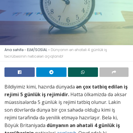
Ana səhifə
»
ELM/SOSİAL
»
Dünyanın ən əhatəli 4 günlük iş
təcrübəsinin nəticələri açıqlanıb!
Bildiyimiz kimi, hazırda dünyada
ən çox tətbiq edilən iş
rejimi 5 günlük iş rejimidir.
Hətta ölkəmizdə də əksər
müəssisələrdə 5 günlük iş rejimi tətbiq olunur. Lakin
son dövrlərdə dünya bir çox sahədə olduğu kimi iş
rejimi tərəfində də yenilik etməyə hazırlaşır. Belə ki,
Böyük Britaniyada
dünyanın ən əhatəli 4 günlük iş