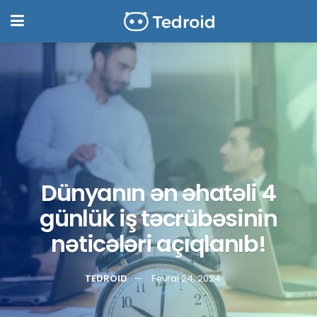
Dünyanın ən əhatəli 4
günlük iş təcrübəsinin
nəticələri açıqlanıb!
TEDROID
Fevral 24, 2024