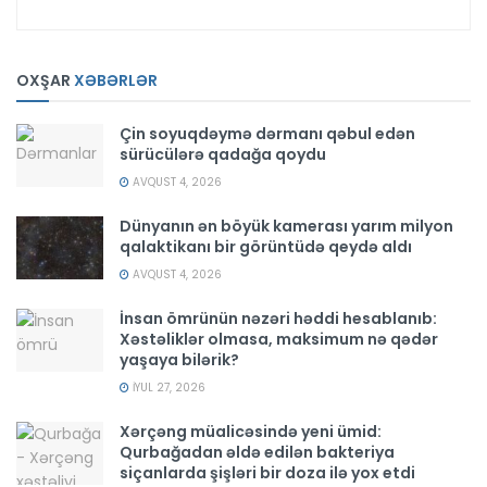
OXŞAR
XƏBƏRLƏR
Çin soyuqdəymə dərmanı qəbul edən
sürücülərə qadağa qoydu
AVQUST 4, 2026
Dünyanın ən böyük kamerası yarım milyon
qalaktikanı bir görüntüdə qeydə aldı
AVQUST 4, 2026
İnsan ömrünün nəzəri həddi hesablanıb:
Xəstəliklər olmasa, maksimum nə qədər
yaşaya bilərik?
İYUL 27, 2026
Xərçəng müalicəsində yeni ümid:
Qurbağadan əldə edilən bakteriya
siçanlarda şişləri bir doza ilə yox etdi