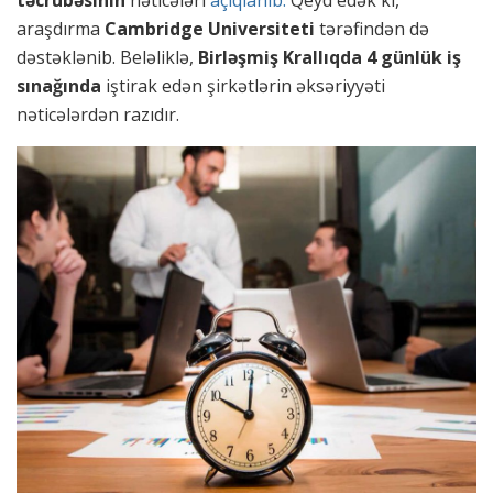
təcrübəsinin
nəticələri
açıqlanıb.
Qeyd edək ki,
araşdırma
Cambridge Universiteti
tərəfindən də
dəstəklənib. Beləliklə,
Birləşmiş Krallıqda 4 günlük iş
sınağında
iştirak edən şirkətlərin əksəriyyəti
nəticələrdən razıdır.