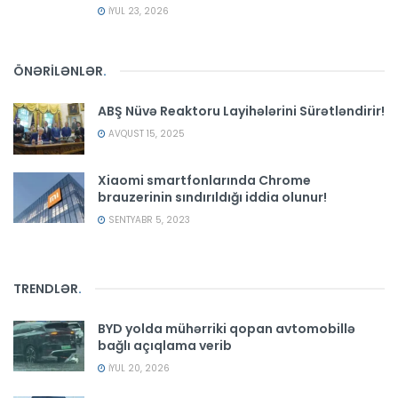
İYUL 23, 2026
ÖNƏRİLƏNLƏR
.
ABŞ Nüvə Reaktoru Layihələrini Sürətləndirir!
AVQUST 15, 2025
Xiaomi smartfonlarında Chrome
brauzerinin sındırıldığı iddia olunur!
SENTYABR 5, 2023
TRENDLƏR
.
BYD yolda mühərriki qopan avtomobillə
bağlı açıqlama verib
İYUL 20, 2026