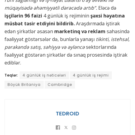
ruhi sağlamlığı və iş-həyat balansı 6 ay əvvəlki ilə
müqayisədə əhəmiyyətli dərəcədə artıb”.
Eləcə də
işçilərin 96 faizi
4 günlük iş rejiminin
şəxsi həyatına
müsbət təsir etdiyini bildirib.
Araşdırmada iştirak
edən şirkətlər əsasən
marketinq və reklam
sahəsində
fəaliyyət göstərsələr də, bunlarla yanaşı
tikinti, istehsal,
pərakəndə satış, səhiyyə və əyləncə
sektorlarında
fəaliyyət göstərən şirkətlər də sınaq prosesində iştirak
ediblər.
Teqlər:
4 günlük iş nəticələri
4 günlük iş rejimi
Böyük Britaniya
Cambridge
TEDROID