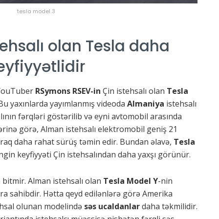
tesla model 3
ehsalı olan Tesla daha
eyfiyyətlidir
n YouTuber
RSymons RSEV-in
Çin istehsalı olan
Tesla
 Bu yaxınlarda yayımlanmış videoda
Almaniya
istehsalı
alının fərqləri göstərilib və eyni avtomobil arasında
ərinə görə, Alman istehsalı elektromobil geniş 21
raq daha rahat sürüş təmin edir. Bundan əlavə,
Tesla
gin keyfiyyəti Çin istehsalından daha yaxşı görünür.
 bitmir. Alman istehsalı olan
Tesla Model Y
-nin
lara sahibdir. Hətta qeyd edilənlərə görə Amerika
ehsal olunan modelində
səs ucaldanlar
daha təkmilidir.
riantında istehsalçı müəssisə nisbətən fərqli səs