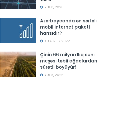
İYUL 8, 2026
Azərbaycanda ən sərfəli
mobil internet paketi
hansıdır?
DEKABR 16, 2022
Çinin 66 milyardlıq süni
meşəsi təbii ağaclardan
sürətli böyüyür!
İYUL 8, 2026