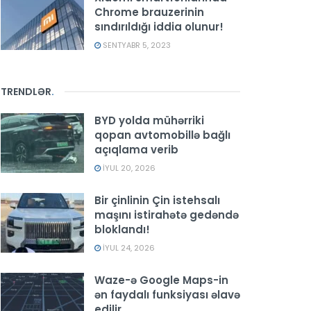
Chrome brauzerinin
sındırıldığı iddia olunur!
SENTYABR 5, 2023
TRENDLƏR
.
BYD yolda mühərriki
qopan avtomobillə bağlı
açıqlama verib
İYUL 20, 2026
Bir çinlinin Çin istehsalı
maşını istirahətə gedəndə
bloklandı!
İYUL 24, 2026
Waze-ə Google Maps-in
ən faydalı funksiyası əlavə
edilir