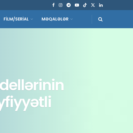
FİLM/SERİAL
MƏQALƏLƏR
dellərinin
fiyyətli