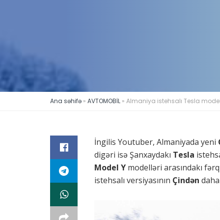
Ana səhifə
»
AVTOMOBİL
»
Almaniya istehsalı Tesla modell
İngilis Youtuber, Almaniyada yeni
digəri isə Şanxaydakı
Tesla
istehs
Model Y
modelləri arasındakı fərq
istehsalı versiyasının
Çindən
daha 