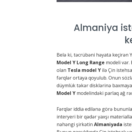
Almaniya ist
k
Belə ki, təcrübəni həyata keçirə
Model Y Long Range
modeli var.
olan
Tesla model Y
ilə Çin istehs
fərqlər ortaya qoyulub. Onun sözl
düymlük təkər disklərinə baxmaya
Model
Y
modelindəki parlaq ağ rən
Fərqlər iddia edilənə görə bununla
interyeri bir qədər yaxşı material
nəhəngi şirkətin
Almaniyada
ist
Bunun qarşılığında Çin istehsalı va