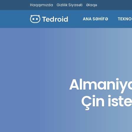
Haqqımızda
Gizlilik Siyasəti
Əlaqə
ANA SƏHİFƏ
TEXNO
Almaniya 
Çin ist