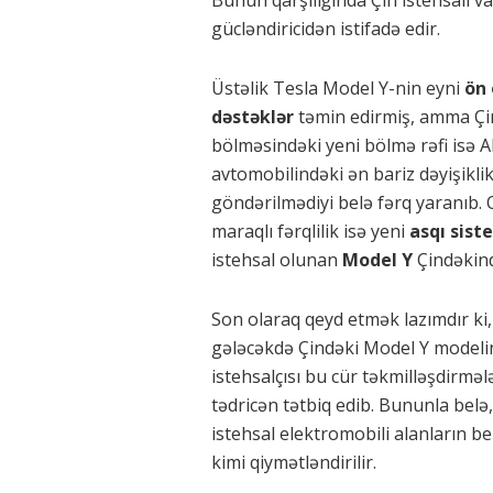
gücləndiricidən istifadə edir.
Üstəlik Tesla Model Y-nin eyni
ön 
dəstəklər
təmin edirmiş, amma Çin 
bölməsindəki yeni bölmə rəfi isə Al
avtomobilindəki ən bariz dəyişikli
göndərilmədiyi belə fərq yaranıb. 
maraqlı fərqlilik isə yeni
asqı sist
istehsal olunan
Model Y
Çindəkin
Son olaraq qeyd etmək lazımdır ki
gələcəkdə Çindəki Model Y modelin
istehsalçısı bu cür təkmilləşdirmə
tədricən tətbiq edib. Bununla belə
istehsal elektromobili alanların be
kimi qiymətləndirilir.