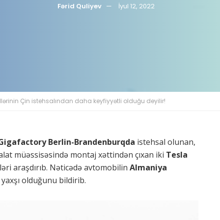
Fərid Quliyev
İyul 12, 2022
ərinin Çin istehsalından daha keyfiyyətli olduğu deyilir!
Gigafactory Berlin-Brandenburqda
istehsal olunan,
alat müəssisəsində montaj xəttindən çıxan iki
Tesla
ləri araşdırıb. Nəticədə avtomobilin
Almaniya
yaxşı olduğunu bildirib.