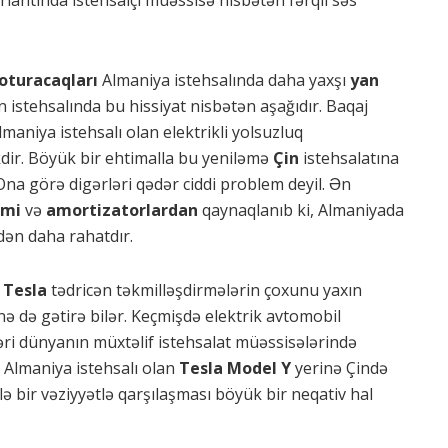
oturacaqları
Almaniya istehsalında daha yaxşı
yan
istehsalında bu hissiyat nisbətən aşağıdır. Baqaj
maniya istehsalı olan elektrikli yolsuzluq
kdir. Böyük bir ehtimalla bu yeniləmə
Çin
istehsalatına
Ona görə digərləri qədər ciddi problem deyil. Ən
emi
və
amortizatorlardan
qaynaqlanıb ki, Almaniyada
dən daha rahatdır.
,
Tesla
tədricən təkmilləşdirmələrin çoxunu yaxın
ə də gətirə bilər. Keçmişdə elektrik avtomobil
ləri dünyanın müxtəlif istehsalat müəssisələrində
, Almaniya istehsalı olan
Tesla Model Y
yerinə Çində
lə bir vəziyyətlə qarşılaşması böyük bir neqativ hal