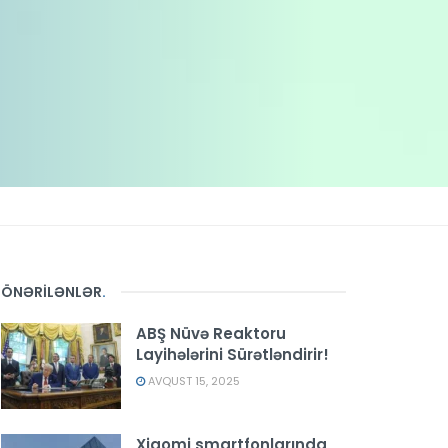
ÖNƏRİLƏNLƏR
.
ABŞ Nüvə Reaktoru
Layihələrini Sürətləndirir!
AVQUST 15, 2025
Xiaomi smartfonlarında