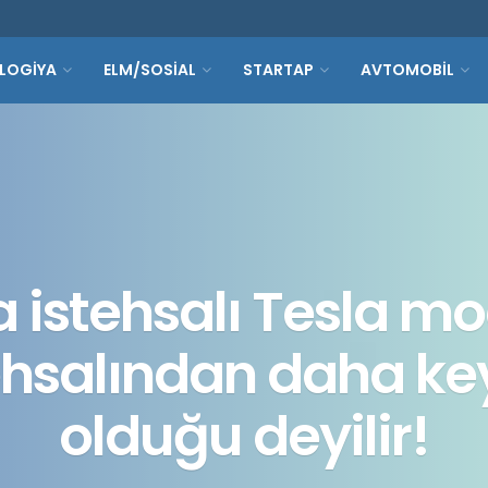
LOGİYA
ELM/SOSİAL
STARTAP
AVTOMOBİL
istehsalı Tesla mo
ehsalından daha key
olduğu deyilir!