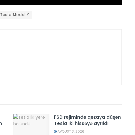
Tesla Model Y
FSD rejimində qəzaya düşən
m
Tesla iki hissəyə ayrıldı
AVQUST 3, 2026