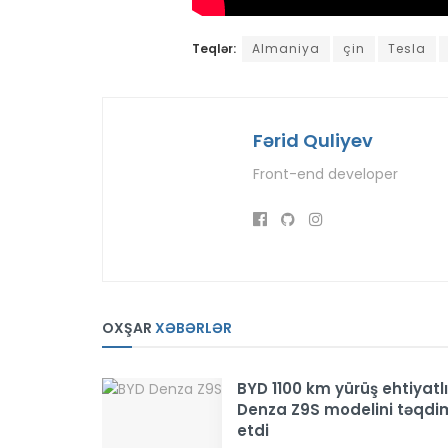
Teqlər:
Almaniya
çin
Tesla
Fərid Quliyev
Front-end developer
OXŞAR
XƏBƏRLƏR
BYD 1100 km yürüş ehtiyatlı
Denza Z9S modelini təqdi
etdi