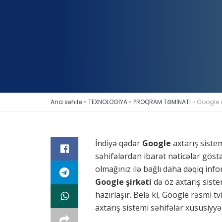
Ana səhifə
»
TEXNOLOGİYA
»
PROQRAM TƏMİNATI
»
Google a
İndiyə qədər
Google
axtarış siste
səhifələrdən ibarət nəticələr göstə
olmağınız ilə bağlı daha dəqiq infor
Google şirkəti
də öz axtarış sist
hazırlaşır. Belə ki, Google rəsmi
axtarış sistemi səhifələr xüsusiyyə