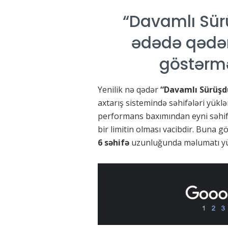
“Davamlı Sür
ədədə qədər 
göstərm
Yenilik nə qədər
“Davamlı Sürüş
axtarış sistemində səhifələri yük
performans baxımından eyni səhif
bir limitin olması vacibdir. Buna g
6 səhifə
uzunluğunda məlumatı yük