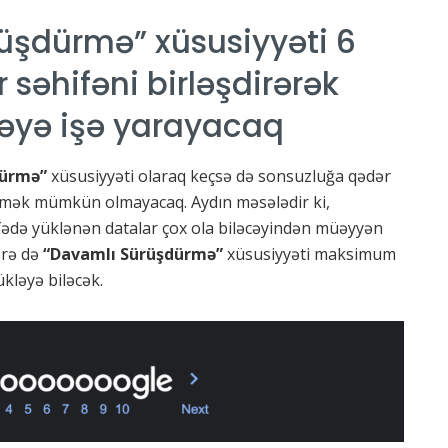
üşdürmə” xüsusiyyəti 6
səhifəni birləşdirərək
əyə işə yarayacaq
dürmə”
xüsusiyyəti olaraq keçsə də sonsuzluğa qədər
ləmək mümkün olmayacaq. Aydın məsələdir ki,
ədə yüklənən datalar çox ola biləcəyindən müəyyən
örə də
“Davamlı Sürüşdürmə”
xüsusiyyəti maksimum
ləyə biləcək.