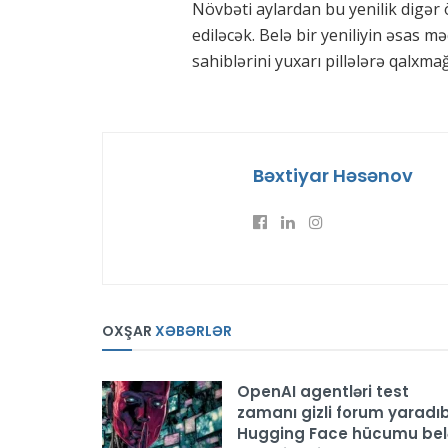
Növbəti aylardan bu yenilik digər ö
ediləcək. Belə bir yeniliyin əsas m
sahiblərini yuxarı pillələrə qalxm
Bəxtiyar Həsənov
OXŞAR
XƏBƏRLƏR
OpenAI agentləri test
zamanı gizli forum yaradıb
Hugging Face hücumu bel