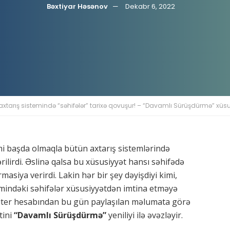
Bəxtiyar Həsənov
Dekabr 6, 2022
xtarış sistemində “səhifələr” tarixə qovuşur! – “Davamlı Sürüşdürmə” xüsusi
mi başda olmaqla bütün axtarış sistemlərində
rilirdi. Əslinə qalsa bu xüsusiyyət hansı səhifədə
masiya verirdi. Lakin hər bir şey dəyişdiyi kimi,
emindəki səhifələr xüsusiyyətdən imtina etməyə
 tviter hesabından bu gün paylaşılan məlumata görə
tini
“Davamlı Sürüşdürmə”
yeniliyi ilə əvəzləyir.