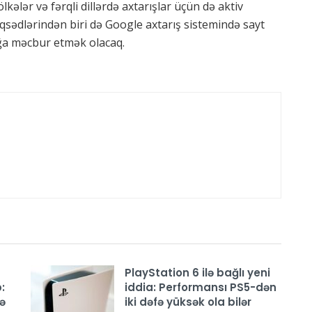
lkələr və fərqli dillərdə axtarışlar üçün də aktiv
əqsədlərindən biri də Google axtarış sistemində sayt
ağa məcbur etmək olacaq.
PlayStation 6 ilə bağlı yeni
:
iddia: Performansı PS5-dən
ə
iki dəfə yüksək ola bilər