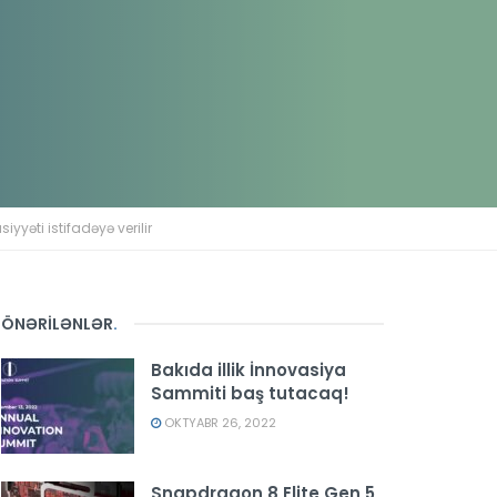
yyəti istifadəyə verilir
ÖNƏRİLƏNLƏR
.
Bakıda illik İnnovasiya
Sammiti baş tutacaq!
OKTYABR 26, 2022
Snapdragon 8 Elite Gen 5