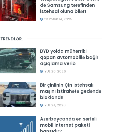
də Samsung tərəfindən
istehsal oluna bilər!
OKTYABR 14, 2025
TRENDLƏR
.
BYD yolda mühərriki
qopan avtomobillə bağlı
açıqlama verib
İYUL 20, 2026
Bir çinlinin Çin istehsalı
maşını istirahətə gedəndə
bloklandı!
İYUL 24, 2026
Azərbaycanda ən sərfəli
mobil internet paketi
hansıdır?