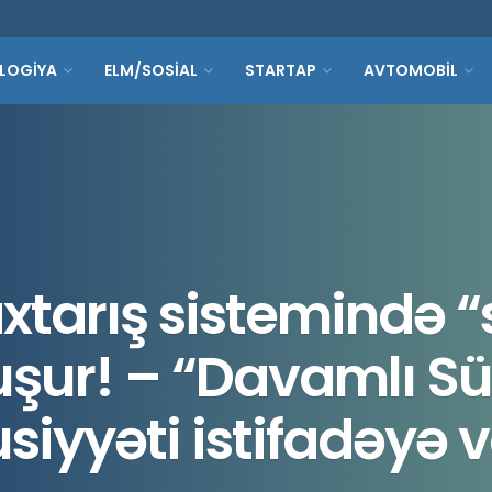
LOGİYA
ELM/SOSİAL
STARTAP
AVTOMOBİL
xtarış sistemində “s
uşur! – “Davamlı 
siyyəti istifadəyə ve