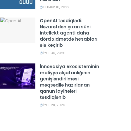
DEKABR 16, 2022
OpenAI təsdiqlədi:
Nəzarətdən çıxan süni
intellekt agenti daha
dörd xidmətdə hesabları
ələ keçirib
İYUL 30, 2026
İnnovasiya ekosisteminin
maliyyə əlçatanlığının
genişləndirilməsi
məqsədilə hazırlanan
qanun layihələri
təsdiqlənib
İYUL 28, 2026