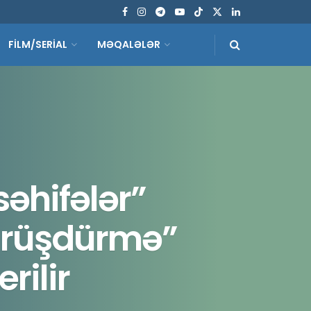
FİLM/SERİAL
MƏQALƏLƏR
əhifələr”
Sürüşdürmə”
rilir