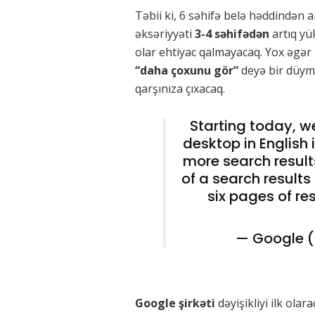
Təbii ki, 6 səhifə belə həddindən a
əksəriyyəti
3-4
səhifədən
artıq y
olar ehtiyac qalmayacaq. Yox əgər
“daha çoxunu gör”
deyə bir düy
qarşınıza çıxacaq.
Starting today, we
desktop in English 
more search result
of a search results
six pages of re
— Google 
Google şirkəti
dəyişikliyi ilk ola