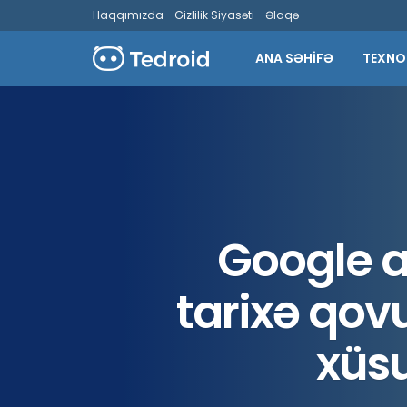
Haqqımızda
Gizlilik Siyasəti
Əlaqə
ANA SƏHİFƏ
TEXNO
Google a
tarixə qov
xüsu