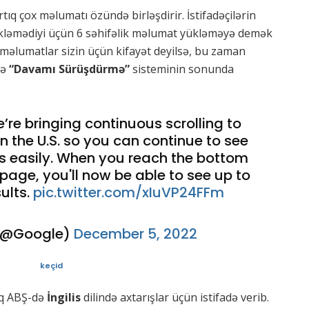
rtıq çox məlumatı özündə birləşdirir. İstifadəçilərin
ükləmədiyi üçün 6 səhifəlik məlumat yükləməyə demək
 məlumatlar sizin üçün kifayət deyilsə, bu zaman
mə
“Davamı Sürüşdürmə”
sisteminin sonunda
’re bringing continuous scrolling to
in the U.S. so you can continue to see
s easily. When you reach the bottom
 page, you'll now be able to see up to
sults.
pic.twitter.com/xIuVP24FFm
(@Google)
December 5, 2022
keçid
raq ABŞ-də
İngilis
dilində axtarışlar üçün istifadə verib.