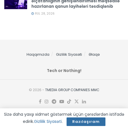
əlçatanlığının genişləndirilməsi məqsədilə
hazırlanan qanun layihələri təsdiqlənib
İYUL 28, 2026
Haqqımızda
Gizlilik Siyasəti
Əlaqə
Tech or Nothing!
© 2026 -
TMEDIA GROUP COMPANIES MMC
Sizə daha yaxşı xidmət göstərmək üçün çərəzlərdən istifadə
edirik.
Gizlilik Siyasəti
.
Razılaşıram