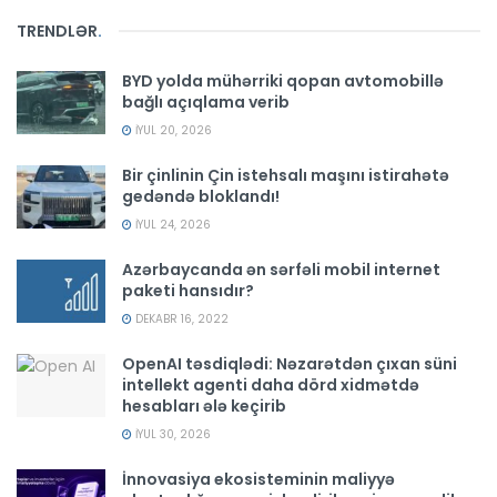
TRENDLƏR
.
BYD yolda mühərriki qopan avtomobillə
bağlı açıqlama verib
İYUL 20, 2026
Bir çinlinin Çin istehsalı maşını istirahətə
gedəndə bloklandı!
İYUL 24, 2026
Azərbaycanda ən sərfəli mobil internet
paketi hansıdır?
DEKABR 16, 2022
OpenAI təsdiqlədi: Nəzarətdən çıxan süni
intellekt agenti daha dörd xidmətdə
hesabları ələ keçirib
İYUL 30, 2026
İnnovasiya ekosisteminin maliyyə