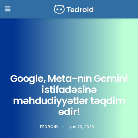
Google, Meta-nın Gemini
istifadəsinə
məhdudiyyətlər təqdim
edir!
TEDROID
İyun 29, 2026