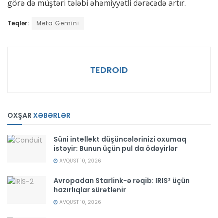
görə də müştəri tələbi əhəmiyyətli dərəcədə artır.
Teqlər:
Meta Gemini
TEDROID
OXŞAR
XƏBƏRLƏR
Süni intellekt düşüncələrinizi oxumaq
istəyir: Bunun üçün pul da ödəyirlər
AVQUST 10, 2026
Avropadan Starlink-ə rəqib: IRIS² üçün
hazırlıqlar sürətlənir
AVQUST 10, 2026