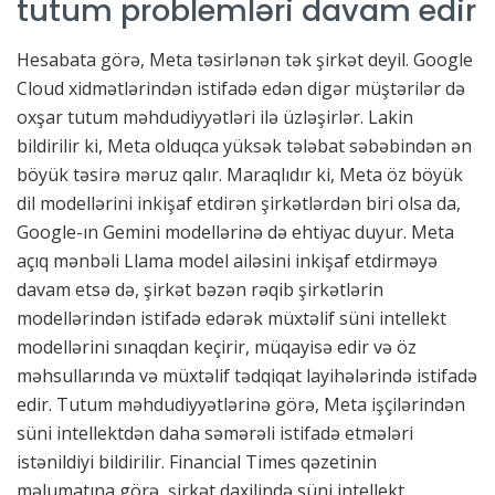
tutum problemləri davam edir
Hesabata görə, Meta təsirlənən tək şirkət deyil. Google
Cloud xidmətlərindən istifadə edən digər müştərilər də
oxşar tutum məhdudiyyətləri ilə üzləşirlər. Lakin
bildirilir ki, Meta olduqca yüksək tələbat səbəbindən ən
böyük təsirə məruz qalır. Maraqlıdır ki, Meta öz böyük
dil modellərini inkişaf etdirən şirkətlərdən biri olsa da,
Google-ın Gemini modellərinə də ehtiyac duyur. Meta
açıq mənbəli Llama model ailəsini inkişaf etdirməyə
davam etsə də, şirkət bəzən rəqib şirkətlərin
modellərindən istifadə edərək müxtəlif süni intellekt
modellərini sınaqdan keçirir, müqayisə edir və öz
məhsullarında və müxtəlif tədqiqat layihələrində istifadə
edir. Tutum məhdudiyyətlərinə görə, Meta işçilərindən
süni intellektdən daha səmərəli istifadə etmələri
istənildiyi bildirilir. Financial Times qəzetinin
məlumatına görə, şirkət daxilində süni intellekt