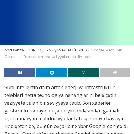
Ana səhifə
»
TEXNOLOGİYA
»
ŞİRKƏTLƏR/BİZNES
»
Google, Meta-nın
Gemini istifadəsinə məhdudiyyətlər təqdim edir!
Süni intellektin daim artan enerji və infrastruktur
tələbləri hətta texnologiya nəhənglərini belə çətin
vəziyyətə salan bir səviyyəyə çatıb. Son xəbərlər
göstərir ki, sənaye bu çətinliyin öhdəsindən gəlmək
üçün müəyyən məhdudiyyətlər tətbiq etməyə başlayır.
Həqiqətən də, bu gün oxşar bir xəbər Google-dan gəldi.