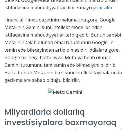
Belə ki, Google Meta şirkətinin Gemini məhsulundan
istifadəsinə məhdudiyyət təqdim etməyi
qərar alıb.
Financial Times qəzetinin məlumatına görə, Google
Meta-nın Gemini süni intellekt modellərindən
istifadəsinə məhdudiyyətlər tətbiq edib. Bunun səbəbi
Meta-nın tələb olunan emal tutumunun Google-ın
təmin edə biləcəyindən artıq olmasıdır. İddialara görə,
Google bir neçə həftə əvvəl Meta-ya tələb olunan
Gemini tutumunu tam təmin edə bilmədiyini bildirib.
Hətta bunun Meta-nın bəzi süni intellekt layihələrində
gecikmələrə səbəb olduğu bildirilir.
Milyardlarla dollarlıq
investisiyalara baxmayaraq