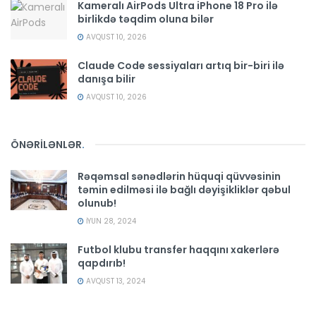
Kameralı AirPods Ultra iPhone 18 Pro ilə
birlikdə təqdim oluna bilər
AVQUST 10, 2026
Claude Code sessiyaları artıq bir-biri ilə
danışa bilir
AVQUST 10, 2026
ÖNƏRİLƏNLƏR
.
Rəqəmsal sənədlərin hüquqi qüvvəsinin
təmin edilməsi ilə bağlı dəyişikliklər qəbul
olunub!
İYUN 28, 2024
Futbol klubu transfer haqqını xakerlərə
qapdırıb!
AVQUST 13, 2024