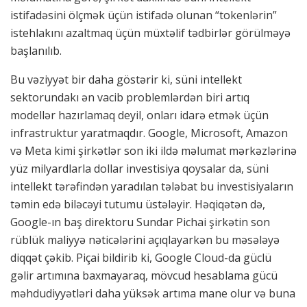
istifadəsini ölçmək üçün istifadə olunan “tokenlərin”
istehlakını azaltmaq üçün müxtəlif tədbirlər görülməyə
başlanılıb.
Bu vəziyyət bir daha göstərir ki, süni intellekt
sektorundakı ən vacib problemlərdən biri artıq
modellər hazırlamaq deyil, onları idarə etmək üçün
infrastruktur yaratmaqdır. Google, Microsoft, Amazon
və Meta kimi şirkətlər son iki ildə məlumat mərkəzlərinə
yüz milyardlarla dollar investisiya qoysalar da, süni
intellekt tərəfindən yaradılan tələbat bu investisiyaların
təmin edə biləcəyi tutumu üstələyir. Həqiqətən də,
Google-ın baş direktoru Sundar Pichai şirkətin son
rüblük maliyyə nəticələrini açıqlayarkən bu məsələyə
diqqət çəkib. Piçai bildirib ki, Google Cloud-da güclü
gəlir artımına baxmayaraq, mövcud hesablama gücü
məhdudiyyətləri daha yüksək artıma mane olur və buna