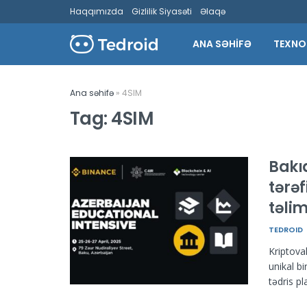
Haqqımızda
Gizlilik Siyasəti
Əlaqə
ANA SƏHİFƏ
TEXNO
Ana səhifə
»
4SIM
Tag:
4SIM
Bakı
tərə
təlim
TEDROID
Kriptova
unikal b
tədris pl