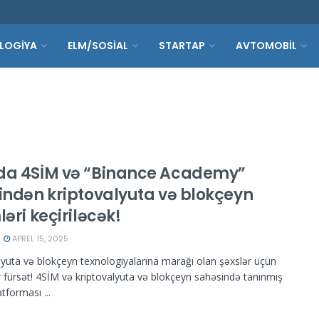
LOGİYA
ELM/SOSİAL
STARTAP
AVTOMOBİL
da 4SİM və “Binance Academy”
findən kriptovalyuta və blokçeyn
ləri keçiriləcək!
APREL 15, 2025
lyuta və blokçeyn texnologiyalarına marağı olan şəxslər üçün
ir fürsət! 4SİM və kriptovalyuta və blokçeyn sahəsində tanınmış
atforması ...