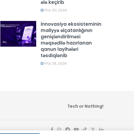
ələ keçirib
İYUL 30, 2026
İnnovasiya ekosisteminin
maliyyə əlçatanlığının
genişləndirilməsi
məqsədilə hazırlanan
qanun layihələri
təsdiqlənib
İYUL 28, 2026
Tech or Nothing!