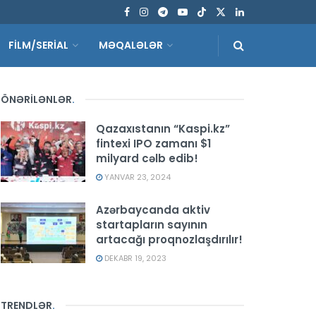
FİLM/SERİAL
MƏQALƏLƏR
ÖNƏRİLƏNLƏR
.
Qazaxıstanın “Kaspi.kz”
fintexi IPO zamanı $1
milyard cəlb edib!
YANVAR 23, 2024
Azərbaycanda aktiv
startapların sayının
artacağı proqnozlaşdırılır!
DEKABR 19, 2023
TRENDLƏR
.