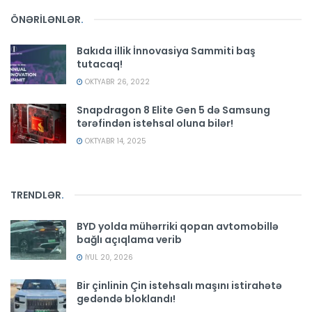
ÖNƏRİLƏNLƏR
.
Bakıda illik İnnovasiya Sammiti baş
tutacaq!
OKTYABR 26, 2022
Snapdragon 8 Elite Gen 5 də Samsung
tərəfindən istehsal oluna bilər!
OKTYABR 14, 2025
TRENDLƏR
.
BYD yolda mühərriki qopan avtomobillə
bağlı açıqlama verib
İYUL 20, 2026
Bir çinlinin Çin istehsalı maşını istirahətə
gedəndə bloklandı!