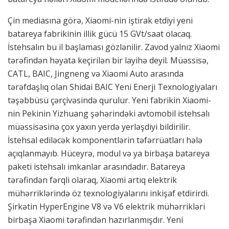
Çin mediasına görə, Xiaomi-nin iştirak etdiyi yeni
batareya fabrikinin illik gücü 15 GVt/saat olacaq.
İstehsalın bu il başlaması gözlənilir. Zavod yalnız Xiaomi
tərəfindən həyata keçirilən bir layihə deyil. Müəssisə,
CATL, BAIC, Jingneng və Xiaomi Auto arasında
tərəfdaşlıq olan Shidai BAIC Yeni Enerji Texnologiyaları
təşəbbüsü çərçivəsində qurulur. Yeni fabrikin Xiaomi-
nin Pekinin Yizhuang şəhərindəki avtomobil istehsalı
müəssisəsinə çox yaxın yerdə yerləşdiyi bildirilir.
İstehsal ediləcək komponentlərin təfərrüatları hələ
açıqlanmayıb. Hüceyrə, modul və ya birbaşa batareya
paketi istehsalı imkanlar arasındadır. Batareya
tərəfindən fərqli olaraq, Xiaomi artıq elektrik
mühərriklərində öz texnologiyalarını inkişaf etdirirdi.
Şirkətin HyperEngine V8 və V6 elektrik mühərrikləri
birbaşa Xiaomi tərəfindən hazırlanmışdır. Yeni