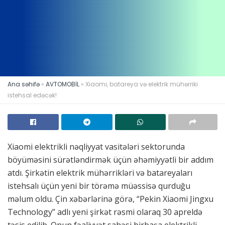
Ana səhifə
»
AVTOMOBİL
»
Xiaomi, batareya və elektrik mühərriki
istehsal edəcək!
Xiaomi elektrikli nəqliyyat vasitələri sektorunda
böyüməsini sürətləndirmək üçün əhəmiyyətli bir addım
atdı. Şirkətin elektrik mühərrikləri və batareyaları
istehsalı üçün yeni bir törəmə müəssisə qurduğu
məlum oldu. Çin xəbərlərinə görə, “Pekin Xiaomi Jingxu
Technology” adlı yeni şirkət rəsmi olaraq 30 apreldə