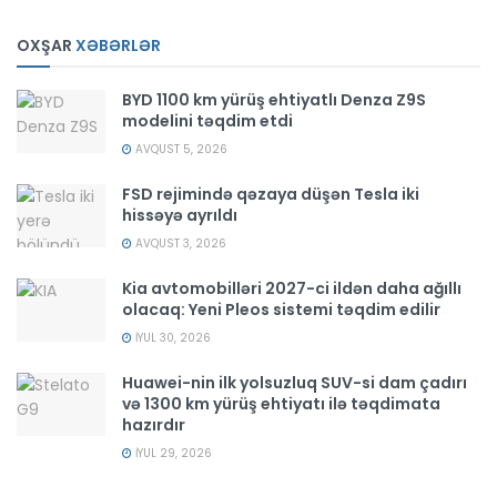
OXŞAR
XƏBƏRLƏR
BYD 1100 km yürüş ehtiyatlı Denza Z9S
modelini təqdim etdi
AVQUST 5, 2026
FSD rejimində qəzaya düşən Tesla iki
hissəyə ayrıldı
AVQUST 3, 2026
Kia avtomobilləri 2027-ci ildən daha ağıllı
olacaq: Yeni Pleos sistemi təqdim edilir
İYUL 30, 2026
Huawei-nin ilk yolsuzluq SUV-si dam çadırı
və 1300 km yürüş ehtiyatı ilə təqdimata
hazırdır
İYUL 29, 2026