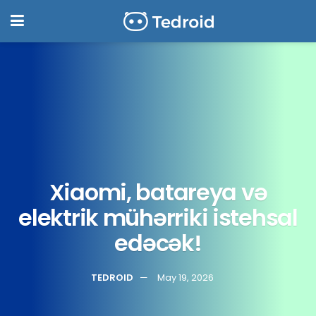
Xiaomi, batareya və
elektrik mühərriki istehsal
edəcək!
TEDROID
May 19, 2026