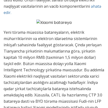
təsis edilib. Onun fəaliyyət sahəsi birbaşa elektrikli
nəqliyyat vasitələrinin ən vacib komponentlərini
əhatə
edir.
Yeni törəmə müəssisə batareyaların, elektrik
mühərriklərinin və elektron idarəetmə sistemlərinin
inkişafı sahəsində fəaliyyət göstərəcək. Çində yerləşən
Tianyancha şirkətinin məlumatlarına görə, şirkətin
kapitalı 10 milyon RMB (təxminən 1,5 milyon dollar)
təşkil edir. Bütün müəssisə dolayı yolla Xiaomi
Intelligent Technology şirkətinə məxsusdur. Bu addımla
Xiaomi elektrikli nəqliyyat vasitələri sektorunda xarici
təchizatçılardan asılılığını azaltmağı hədəfləyir. İndiyə
qədər şirkət təchizatçılarla batareya istehsalında
əməkdaşlıq edib. Xüsusilə, CATL ilə hazırlanmış CTP 3.0
batareya dəsti və BYD törəmə müəssisəsi Fudi-nin LFP
batareya həlləri Xiaomi modellərində istifadə olunub.