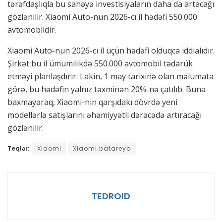
tərəfdaşlıqla bu sahəyə investisiyaların daha da artacağı
gözlənilir. Xiaomi Auto-nun 2026-cı il hədəfi 550.000
avtomobildir.
Xiaomi Auto-nun 2026-cı il üçün hədəfi olduqca iddialıdır.
Şirkət bu il ümumilikdə 550.000 avtomobil tədarük
etməyi planlaşdırır. Lakin, 1 may tarixinə olan məlumata
görə, bu hədəfin yalnız təxminən 20%-nə çatılıb. Buna
baxmayaraq, Xiaomi-nin qarşıdakı dövrdə yeni
modellərlə satışlarını əhəmiyyətli dərəcədə artıracağı
gözlənilir.
Teqlər:
Xiaomi
Xiaomi batareya
TEDROID