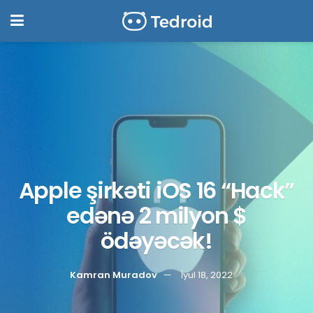
Apple şirkəti iOS 16 “Hack”
edənə 2 milyon $
ödəyəcək!
Kamran Muradov
İyul 18, 2022