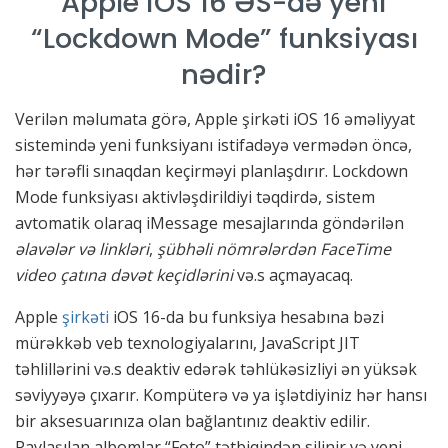
Apple iOS 16 ƏS-də yeni
“Lockdown Mode” funksiyası
nədir?
Verilən məlumata görə, Apple şirkəti iOS 16 əməliyyat
sistemində yeni funksiyanı istifadəyə vermədən öncə,
hər tərəfli sınaqdan keçirməyi planlaşdırır. Lockdown
Mode funksiyası aktivləşdirildiyi təqdirdə, sistem
avtomatik olaraq iMessage mesajlarında göndərilən
əlavələr və linkləri
,
şübhəli nömrələrdən FaceTime
video çatına dəvət keçidlərini
və.s açmayacaq.
Apple
şirkəti
iOS 16-da bu funksiya hesabına bəzi
mürəkkəb veb texnologiyalarını, JavaScript JIT
təhlillərini və.s deaktiv edərək təhlükəsizliyi ən yüksək
səviyyəyə çıxarır. Kompüterə və ya işlətdiyiniz hər hansı
bir aksesuarınıza olan bağlantınız deaktiv edilir.
Paylaşılan albomlar “Foto” tətbiqindən silinir və yeni