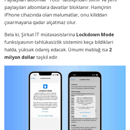
paylaşılan albomlara dəvətlər bloklanır. Həmçinin
iPhone cihazında olan məlumatlar, onu kiliddən
çıxarmayana qədər əlçatmaz olur.
Belə ki, Şirkət İT mütəxəsislərinə
Lockdown Mode
funksiyasının təhlükəsizlik sistemini keçə bildikləri
halda, yüksək ödəniş edəcək. Ümumi məbləğ isə
2
milyon dollar
təşkil edir.