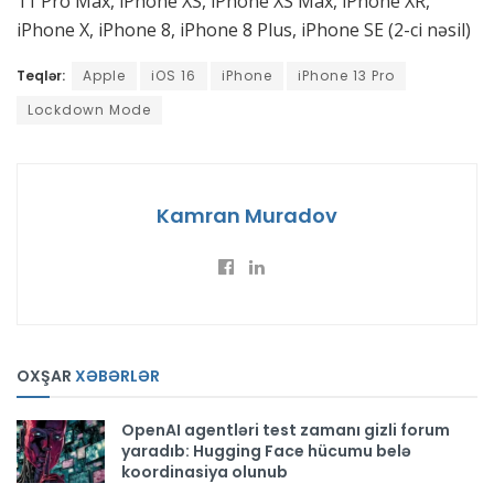
11 Pro Max, iPhone XS, iPhone XS Max, iPhone XR,
iPhone X, iPhone 8, iPhone 8 Plus, iPhone SE (2-ci nəsil)
Teqlər:
Apple
iOS 16
iPhone
iPhone 13 Pro
Lockdown Mode
Kamran Muradov
OXŞAR
XƏBƏRLƏR
OpenAI agentləri test zamanı gizli forum
yaradıb: Hugging Face hücumu belə
koordinasiya olunub