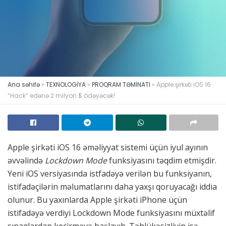
Ana səhifə
»
TEXNOLOGİYA
»
PROQRAM TƏMİNATI
»
Apple şirkəti iOS 16
“Hack” edənə 2 milyon $ ödəyəcək!
Apple şirkəti iOS 16 əməliyyat sistemi üçün iyul ayının
əvvəlində
Lockdown Mode
funksiyasını təqdim etmişdir.
Yeni iOS versiyasında istfadəyə verilən bu funksiyanın,
istifadəçilərin məlumatlarını daha yaxşı qoruyacağı iddia
olunur. Bu yaxınlarda Apple şirkəti iPhone üçün
istifadəyə verdiyi Lockdown Mode funksiyasını müxtəlif