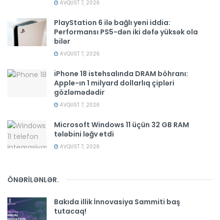
AVQUST 7, 2026
PlayStation 6 ilə bağlı yeni iddia:
Performansı PS5-dən iki dəfə yüksək ola
bilər
AVQUST 7, 2026
iPhone 18 istehsalında DRAM böhranı:
Apple-ın 1 milyard dollarlıq çipləri
gözləmədədir
AVQUST 7, 2026
Microsoft Windows 11 üçün 32 GB RAM
tələbini ləğv etdi
AVQUST 7, 2026
ÖNƏRİLƏNLƏR
.
Bakıda illik İnnovasiya Sammiti baş
tutacaq!