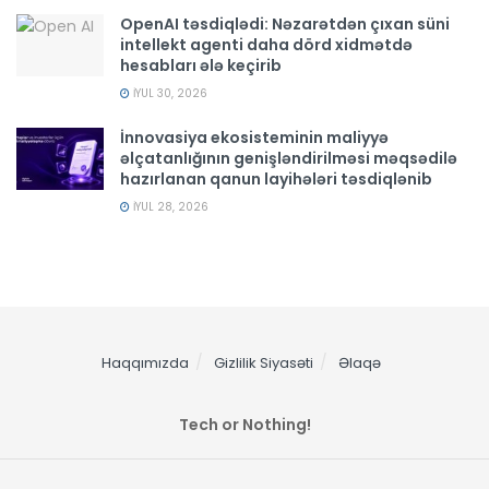
OpenAI təsdiqlədi: Nəzarətdən çıxan süni
intellekt agenti daha dörd xidmətdə
hesabları ələ keçirib
İYUL 30, 2026
İnnovasiya ekosisteminin maliyyə
əlçatanlığının genişləndirilməsi məqsədilə
hazırlanan qanun layihələri təsdiqlənib
İYUL 28, 2026
Haqqımızda
Gizlilik Siyasəti
Əlaqə
Tech or Nothing!