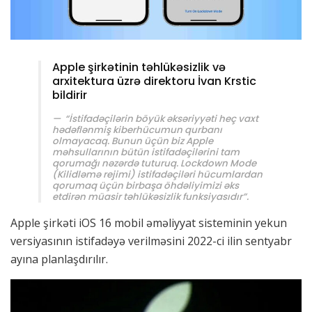
Apple şirkətinin təhlükəsizlik və
arxitektura üzrə direktoru İvan Krstic
bildirir
“İstifadəçilərin böyük əksəriyyəti heç vaxt
hədəflənmiş kiberhücumun qurbanı
olmayacaq. Bunun üçün biz Apple
məhsullarının bütün istifadəçilərini tam
qorumağı nəzərdə tuturuq. Lockdown Mode
(Kilidləmə rejimi) istifadəçiləri hücumlardan
qorumaq üçün birbaşa öhdəliyimizi əks
etdirən müasir təhlükəsizlik funksiyasıdır”.
Apple şirkəti iOS 16 mobil əməliyyat sisteminin yekun
versiyasının istifadəyə verilməsini 2022-ci ilin sentyabr
ayına planlaşdırılır.