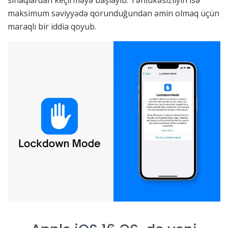
sınaqlardan keçirməyə başlayıb. Təhlükəsizliyin isə
maksimum səviyyədə qorunduğundan əmin olmaq üçün
maraqlı bir iddia qoyub.