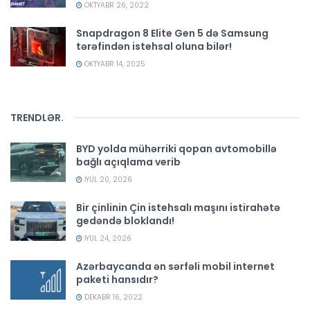
OKTYABR 26, 2022
Snapdragon 8 Elite Gen 5 də Samsung
tərəfindən istehsal oluna bilər!
OKTYABR 14, 2025
TRENDLƏR
.
BYD yolda mühərriki qopan avtomobillə
bağlı açıqlama verib
İYUL 20, 2026
Bir çinlinin Çin istehsalı maşını istirahətə
gedəndə bloklandı!
İYUL 24, 2026
Azərbaycanda ən sərfəli mobil internet
paketi hansıdır?
DEKABR 16, 2022