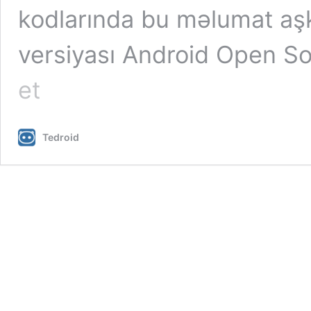
kodlarında bu məlumat aş
versiyası Android Open S
Android
et
14-
ün
kod
adı
Tedroid
ortaya
çıxdı