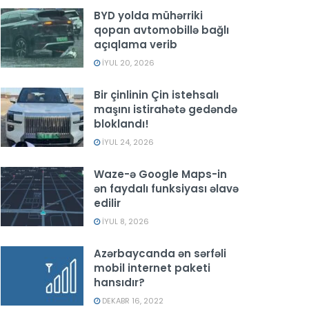
BYD yolda mühərriki
qopan avtomobillə bağlı
açıqlama verib
İYUL 20, 2026
Bir çinlinin Çin istehsalı
maşını istirahətə gedəndə
bloklandı!
İYUL 24, 2026
Waze-ə Google Maps-in
ən faydalı funksiyası əlavə
edilir
İYUL 8, 2026
Azərbaycanda ən sərfəli
mobil internet paketi
hansıdır?
DEKABR 16, 2022