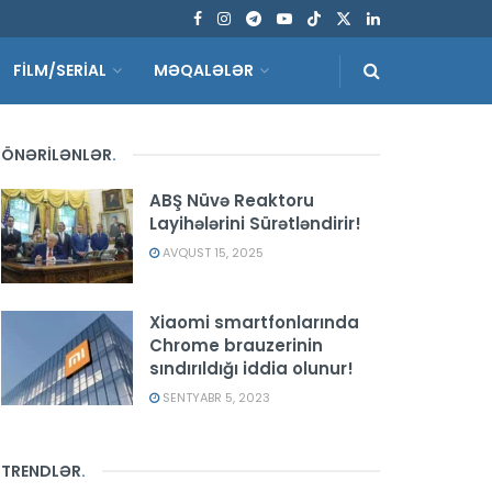
FİLM/SERİAL
MƏQALƏLƏR
ÖNƏRİLƏNLƏR
.
ABŞ Nüvə Reaktoru
Layihələrini Sürətləndirir!
AVQUST 15, 2025
Xiaomi smartfonlarında
Chrome brauzerinin
sındırıldığı iddia olunur!
SENTYABR 5, 2023
TRENDLƏR
.