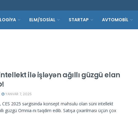
LOGİYA
ELM/SOSİAL
STARTAP
AVTOMOBİL
intellekt ilə işləyən ağıllı güzgü elan
b!
YANVAR 7, 2025
, CES 2025 sərgisində konsept məhsulu olan süni intellekt
ğıllı güzgü Omnia-nı təqdim edib. Satışa çıxarılması üçün çox