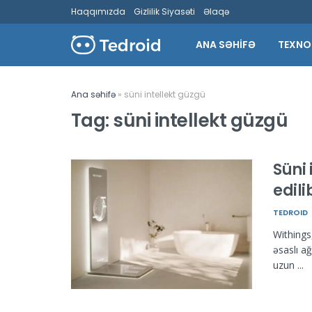
Haqqımızda
Gizlilik Siyasəti
Əlaqə
ANA SƏHİFƏ
TEXNO
Ana səhifə
»
süni intellekt güzgü
Tag:
süni intellekt güzgü
Süni 
edili
TEDROID
Withings
əsaslı a
uzun ...