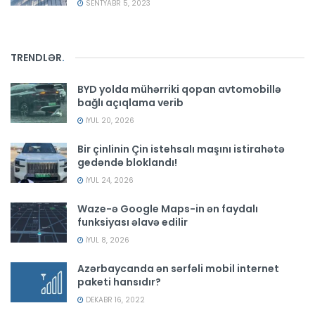
SENTYABR 5, 2023
TRENDLƏR
.
BYD yolda mühərriki qopan avtomobillə
bağlı açıqlama verib
İYUL 20, 2026
Bir çinlinin Çin istehsalı maşını istirahətə
gedəndə bloklandı!
İYUL 24, 2026
Waze-ə Google Maps-in ən faydalı
funksiyası əlavə edilir
İYUL 8, 2026
Azərbaycanda ən sərfəli mobil internet
paketi hansıdır?
DEKABR 16, 2022