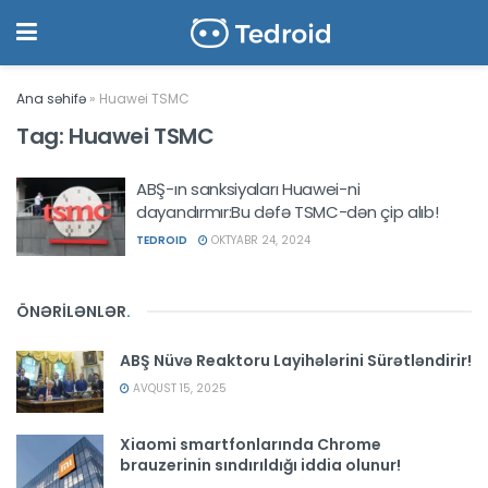
Ana səhifə
»
Huawei TSMC
Tag:
Huawei TSMC
ABŞ-ın sanksiyaları Huawei-ni
dayandırmır:Bu dəfə TSMC-dən çip alıb!
TEDROID
OKTYABR 24, 2024
ÖNƏRİLƏNLƏR
.
ABŞ Nüvə Reaktoru Layihələrini Sürətləndirir!
AVQUST 15, 2025
Xiaomi smartfonlarında Chrome
brauzerinin sındırıldığı iddia olunur!