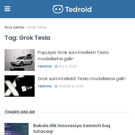
Ana səhifə
»
Grok Tesla
Tag:
Grok Tesla
Populyar Grok süni intellekti Tesla
modellərinə gəlir!
TEDROID
İYUL 11, 2025
Grok süni intellekti Tesla modellərinə gəlir!
TEDROID
YANVAR 9, 2025
ÖNƏRİLƏNLƏR
.
Bakıda illik İnnovasiya Sammiti baş
tutacaq!