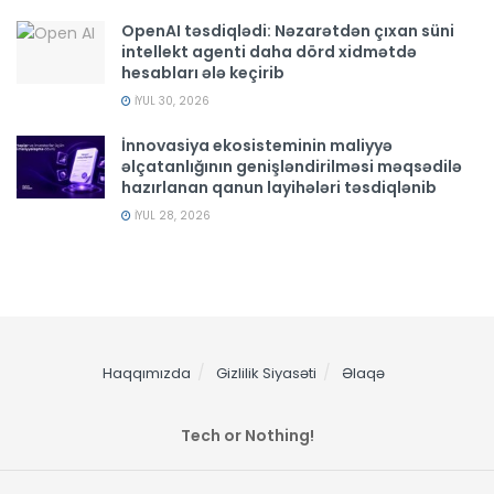
OpenAI təsdiqlədi: Nəzarətdən çıxan süni
intellekt agenti daha dörd xidmətdə
hesabları ələ keçirib
İYUL 30, 2026
İnnovasiya ekosisteminin maliyyə
əlçatanlığının genişləndirilməsi məqsədilə
hazırlanan qanun layihələri təsdiqlənib
İYUL 28, 2026
Haqqımızda
Gizlilik Siyasəti
Əlaqə
Tech or Nothing!