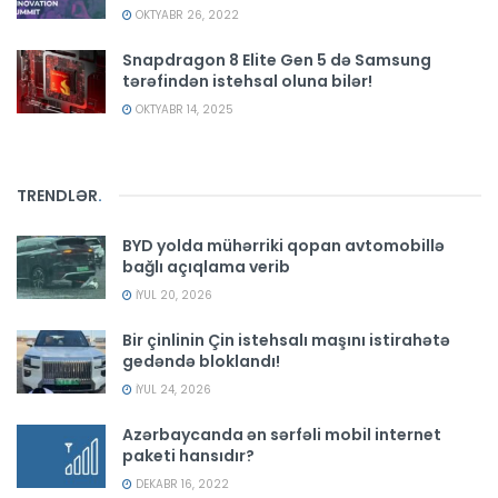
OKTYABR 26, 2022
Snapdragon 8 Elite Gen 5 də Samsung
tərəfindən istehsal oluna bilər!
OKTYABR 14, 2025
TRENDLƏR
.
BYD yolda mühərriki qopan avtomobillə
bağlı açıqlama verib
İYUL 20, 2026
Bir çinlinin Çin istehsalı maşını istirahətə
gedəndə bloklandı!
İYUL 24, 2026
Azərbaycanda ən sərfəli mobil internet
paketi hansıdır?
DEKABR 16, 2022