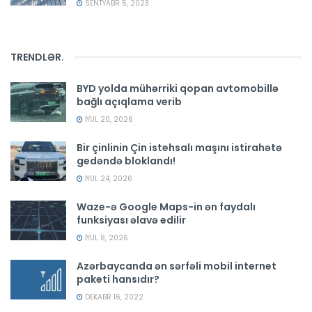
SENTYABR 5, 2023
TRENDLƏR
.
BYD yolda mühərriki qopan avtomobillə
bağlı açıqlama verib
İYUL 20, 2026
Bir çinlinin Çin istehsalı maşını istirahətə
gedəndə bloklandı!
İYUL 24, 2026
Waze-ə Google Maps-in ən faydalı
funksiyası əlavə edilir
İYUL 8, 2026
Azərbaycanda ən sərfəli mobil internet
paketi hansıdır?
DEKABR 16, 2022