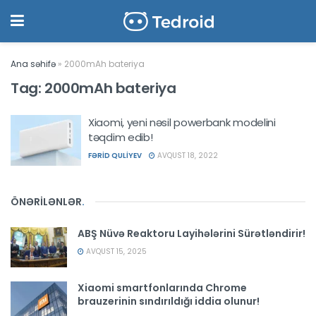
Ana səhifə
»
2000mAh bateriya
Tag:
2000mAh bateriya
Xiaomi, yeni nəsil powerbank modelini
təqdim edib!
FƏRID QULIYEV
AVQUST 18, 2022
ÖNƏRİLƏNLƏR
.
ABŞ Nüvə Reaktoru Layihələrini Sürətləndirir!
AVQUST 15, 2025
Xiaomi smartfonlarında Chrome
brauzerinin sındırıldığı iddia olunur!