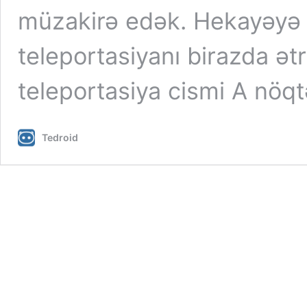
müzakirə edək. Hekayəyə
teleportasiyanı birazda ətra
teleportasiya cismi A nö
Tedroid