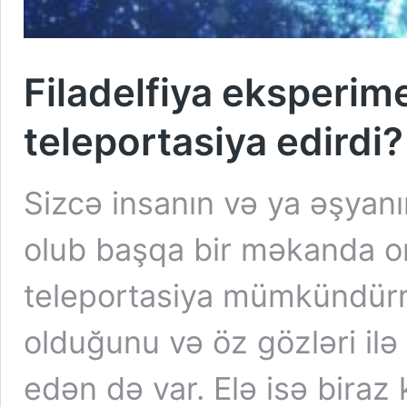
Filadelfiya eksperime
teleportasiya edirdi?
Sizcə insanın və ya əşya
olub başqa bir məkanda or
teleportasiya mümkündü
olduğunu və öz gözləri il
edən də var. Elə isə bira