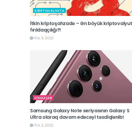
KRİPTOVALYUTA
İtkin kriptoşahzadə – Ən böyük kriptovalyu
fırıldaqçılığı?!
İYUL 9, 2022
CİHAZLAR
Samsung Galaxy Note seriyasının Galaxy S
Ultra olaraq davam edəcəyi təsdiqlənib!
İYUL 2, 2022