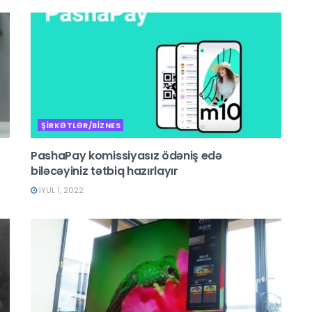
ŞİRKƏTLƏR/BİZNES
PashaPay komissiyasız ödəniş edə
biləcəyiniz tətbiq hazırlayır
İYUL 1, 2022