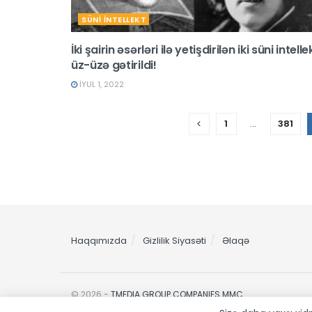
SÜNİ İNTELLEKT
İki şairin əsərləri ilə yetişdirilən iki süni intelle
üz-üzə gətirildi!
İYUL 1, 2022
1
…
381
Haqqımızda
Gizlilik Siyasəti
Əlaqə
© 2026 -
TMEDIA GROUP COMPANIES MMC