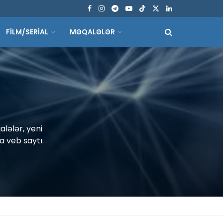
FİLM/SERİAL
MƏQALƏLƏR
lələr, yeni
a veb saytı.