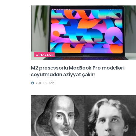
CİHAZLAR
M2 prosessorlu MacBook Pro modelləri
soyutmadan əziyyət çəkir!
İYUL 1, 2022