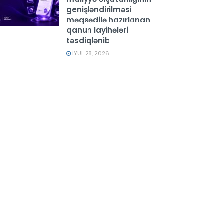
genişləndirilməsi
məqsədilə hazırlanan
qanun layihələri
təsdiqlənib
İYUL 28, 2026