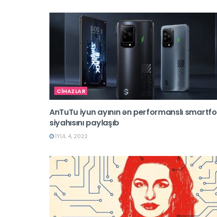
CİHAZLAR
AnTuTu iyun ayının ən performanslı smartf
siyahısını paylaşıb
İYUL 4, 2022