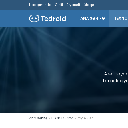
Haqqımızda
Gizlilik Siyasəti
Əlaqə
ANA SƏHİFƏ
TEXNO
Azərbaycan
texnologiya
Ana səhifə
»
TEXNOLOGİYA
»
Page 382