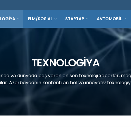
LOGİYA
ELM/SOSİAL
STARTAP
AVTOMOBİL
TEXNOLOGİYA
da və dünyada baş verən ən son texnoloji xəbərlər, məqa
lar. Azərbaycanın kontenti ən bol və innovativ texnologiy