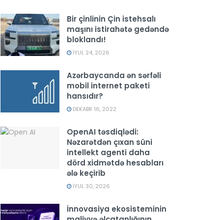
Bir çinlinin Çin istehsalı
maşını istirahətə gedəndə
bloklandı!
İYUL 24, 2026
Azərbaycanda ən sərfəli
mobil internet paketi
hansıdır?
DEKABR 16, 2022
OpenAI təsdiqlədi:
Nəzarətdən çıxan süni
intellekt agenti daha
dörd xidmətdə hesabları
ələ keçirib
İYUL 30, 2026
İnnovasiya ekosisteminin
maliyyə əlçatanlığının