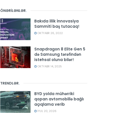
ÖNƏRİLƏNLƏR
.
Bakıda illik İnnovasiya
Sammiti baş tutacaq!
OKTYABR 26, 2022
Snapdragon 8 Elite Gen 5
də Samsung tərəfindən
istehsal oluna bilər!
OKTYABR 14, 2025
TRENDLƏR
.
BYD yolda mühərriki
qopan avtomobillə bağlı
açıqlama verib
İYUL 20, 2026