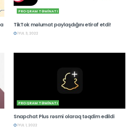
PROQRAM TƏMİNATI
ta
TikTok məlumat paylaşdığını etiraf etdi!
İYUL 3, 2022
PROQRAM TƏMİNATI
Snapchat Plus rəsmi olaraq təqdim edildi
İYUL 1, 2022