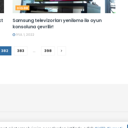
DİGƏR
kt
Samsung televizorları yeniləmə ilə oyun
konsoluna çevrilir!
İYUL 1, 2022
382
383
…
398