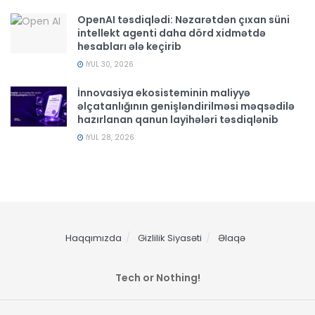
OpenAI təsdiqlədi: Nəzarətdən çıxan süni
intellekt agenti daha dörd xidmətdə
hesabları ələ keçirib
İYUL 30, 2026
İnnovasiya ekosisteminin maliyyə
əlçatanlığının genişləndirilməsi məqsədilə
hazırlanan qanun layihələri təsdiqlənib
İYUL 28, 2026
Haqqımızda
Gizlilik Siyasəti
Əlaqə
Tech or Nothing!