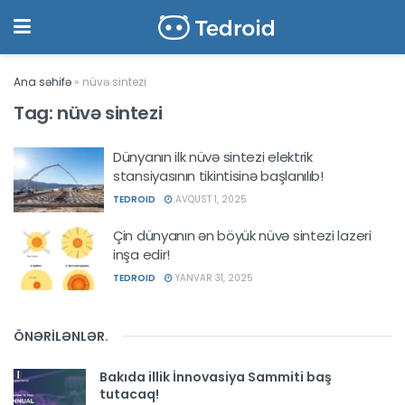
Ana səhifə
»
nüvə sintezi
Tag:
nüvə sintezi
Dünyanın ilk nüvə sintezi elektrik
stansiyasının tikintisinə başlanılıb!
TEDROID
AVQUST 1, 2025
Çin dünyanın ən böyük nüvə sintezi lazeri
inşa edir!
TEDROID
YANVAR 31, 2025
ÖNƏRİLƏNLƏR
.
Bakıda illik İnnovasiya Sammiti baş
tutacaq!