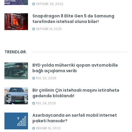
OKTYABR 26, 2022
Snapdragon 8 Elite Gen 5 də Samsung
tərəfindən istehsal oluna bilər!
OKTYABR 14, 2025
TRENDLƏR
.
BYD yolda mühərriki qopan avtomobillə
bağlı açıqlama verib
İYUL 20, 2026
Bir çinlinin Çin istehsalı maşını istirahətə
gedəndə bloklandı!
İYUL 24, 2026
Azərbaycanda ən sərfəli mobil internet
paketi hansıdır?
DEKABR 16, 2022