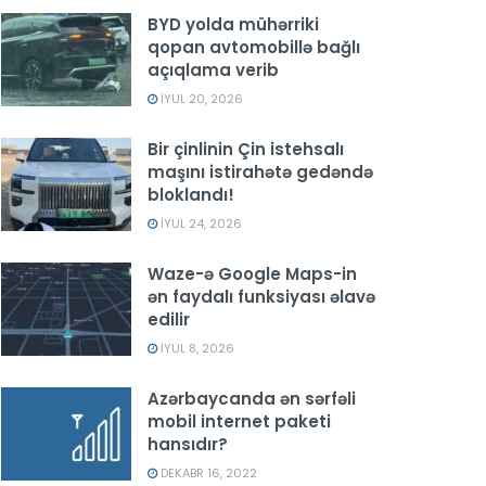
BYD yolda mühərriki
qopan avtomobillə bağlı
açıqlama verib
İYUL 20, 2026
Bir çinlinin Çin istehsalı
maşını istirahətə gedəndə
bloklandı!
İYUL 24, 2026
Waze-ə Google Maps-in
ən faydalı funksiyası əlavə
edilir
İYUL 8, 2026
Azərbaycanda ən sərfəli
mobil internet paketi
hansıdır?
DEKABR 16, 2022