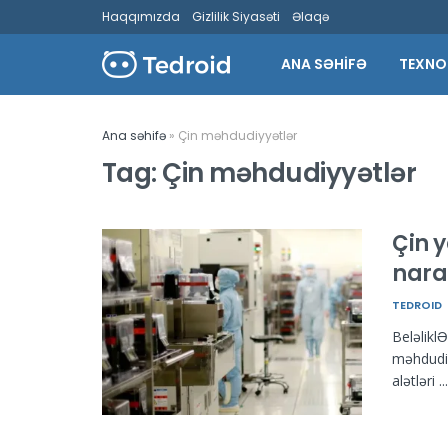
Haqqımızda
Gizlilik Siyasəti
Əlaqə
ANA SƏHİFƏ
TEXNO
Ana səhifə
»
Çin məhdudiyyətlər
Tag:
Çin məhdudiyyətlər
Çin y
narah
TEDROID
Beləlikl
məhdudiy
alətləri ...