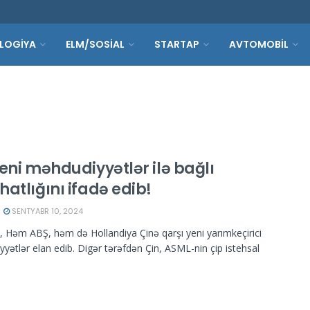
LOGİYA
ELM/SOSİAL
STARTAP
AVTOMOBİL
eni məhdudiyyətlər ilə bağlı
atlığını ifadə edib!
SENTYABR 10, 2024
Ə, Həm ABŞ, həm də Hollandiya Çinə qarşı yeni yarımkeçirici
yətlər elan edib. Digər tərəfdən Çin, ASML-nin çip istehsal