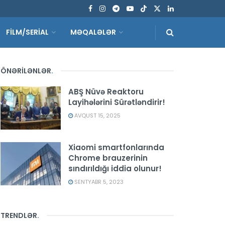
FİLM/SERİAL
MƏQALƏLƏR
ÖNƏRİLƏNLƏR
.
ABŞ Nüvə Reaktoru
Layihələrini Sürətləndirir!
AVQUST 15, 2025
Xiaomi smartfonlarında
Chrome brauzerinin
sındırıldığı iddia olunur!
SENTYABR 5, 2023
TRENDLƏR
.